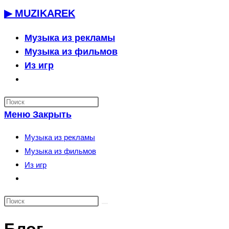
Перейти
▶ MUZIKAREK
к
содержимому
Музыка из рекламы
Музыка из фильмов
Из игр
Переключить
поиск
по
Меню
Закрыть
веб-
сайту
Музыка из рекламы
Музыка из фильмов
Из игр
Переключить
поиск
по
веб-