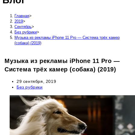
Блог
сайту
Главная
>
2019
>
Сентябрь
>
Без рубрики
>
Музыка из рекламы iPhone 11 Pro — Система трёх камер
(собака) (2019)
Музыка из рекламы iPhone 11 Pro —
Система трёх камер (собака) (2019)
Запись
29 сентября, 2019
опубликована:
Рубрика
Без рубрики
записи: