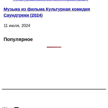
Музыка из фильма Культурная комедия
Саундтреки (2024)
11 июля, 2024
Популярное
Что такое Muzikarek?
Проект содержит информацию о музыке из рекламных
роликов, фильмов, сериалов и анонсов. Узнайте названия
треков, исполнителей и композиторов.
Присоединяйся: