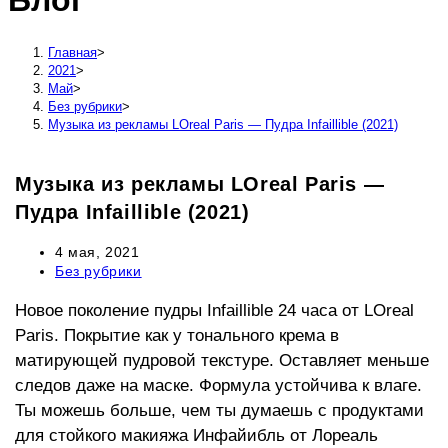
Блог
сайту
Главная
>
2021
>
Май
>
Без рубрики
>
Музыка из рекламы LOreal Paris — Пудра Infaillible (2021)
Музыка из рекламы LOreal Paris —
Пудра Infaillible (2021)
Запись
4 мая, 2021
опубликована:
Рубрика
Без рубрики
записи:
Новое поколение пудры Infaillible 24 часа от LOreal
Paris. Покрытие как у тонального крема в
матирующей пудровой текстуре. Оставляет меньше
следов даже на маске. Формула устойчива к влаге.
Ты можешь больше, чем ты думаешь с продуктами
для стойкого макияжа Инфайибль от Лореаль