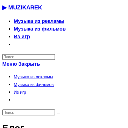
Перейти
▶ MUZIKAREK
к
содержимому
Музыка из рекламы
Музыка из фильмов
Из игр
Переключить
поиск
по
Меню
Закрыть
веб-
сайту
Музыка из рекламы
Музыка из фильмов
Из игр
Переключить
поиск
по
веб-