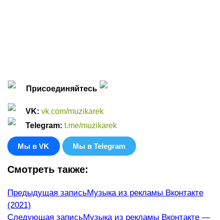
Присоединяйтесь
VK
:
vk.com/muzikarek
Telegram:
t.me/muzikarek
Мы в VK
Мы в Telegram
Смотреть также:
Еще
Предыдущая запись
Музыка из рекламы Вконтакте
(2021)
статьи
Следующая запись
Музыка из рекламы Вконтакте —