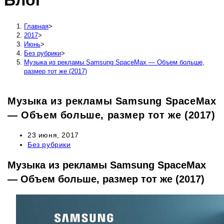
Блог
сайту
Главная
>
2017
>
Июнь
>
Без рубрики
>
Музыка из рекламы Samsung SpaceMax — Объем больше,
размер тот же (2017)
Музыка из рекламы Samsung SpaceMax
— Объем больше, размер тот же (2017)
Запись
23 июня, 2017
опубликована:
Рубрика
Без рубрики
записи:
Музыка из рекламы Samsung SpaceMax
— Объем больше, размер тот же (2017)