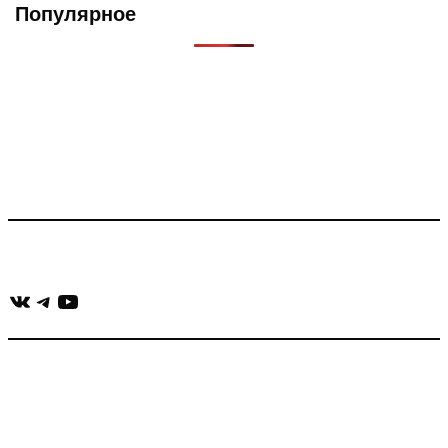
Популярное
Что такое Muzikarek?
Проект содержит информацию о музыке из рекламных
роликов, фильмов, сериалов и анонсов. Узнайте названия
треков, исполнителей и композиторов.
Присоединяйся:
ВКонтакте
Telegram
YouTube
muzikaizreklamy@gmail.com