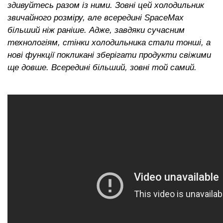
здивуйтесь разом із ними. Зовні цей холодильник
звичайного розміру, але всередині SpaceMax
більший ніж раніше. Адже, завдяки сучасним
технологіям, стінки холодильника стали тонші, а
нові функції покликані зберігати продукти свіжими
ще довше. Всередині більший, зовні той самий.