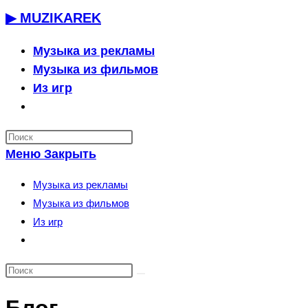
Перейти
▶ MUZIKAREK
к
содержимому
Музыка из рекламы
Музыка из фильмов
Из игр
Переключить
поиск
по
Меню
Закрыть
веб-
сайту
Музыка из рекламы
Музыка из фильмов
Из игр
Переключить
поиск
по
веб-