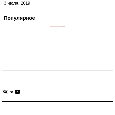
3 июля, 2019
Популярное
Что такое Muzikarek?
Проект содержит информацию о музыке из рекламных
роликов, фильмов, сериалов и анонсов. Узнайте названия
треков, исполнителей и композиторов.
Присоединяйся:
ВКонтакте
Telegram
YouTube
muzikaizreklamy@gmail.com