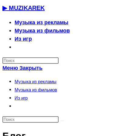
Перейти
▶ MUZIKAREK
к
содержимому
Музыка из рекламы
Музыка из фильмов
Из игр
Переключить
поиск
по
Меню
Закрыть
веб-
сайту
Музыка из рекламы
Музыка из фильмов
Из игр
Переключить
поиск
по
веб-