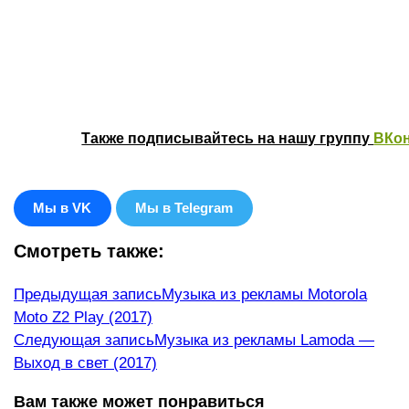
Также подписывайтесь на нашу группу
ВКон
Мы в VK
Мы в Telegram
Смотреть также:
Еще
Предыдущая запись
Музыка из рекламы Motorola
Moto Z2 Play (2017)
статьи
Следующая запись
Музыка из рекламы Lamoda —
Выход в свет (2017)
Вам также может понравиться