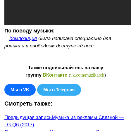
По поводу музыки:
Композиция
была написана специально для
—
ролика и в свободном доступе её нет.
Также подписывайтесь на нашу
(
vk.com/muzikarek
)
группу
ВКонтакте
Мы в VK
Мы в Telegram
Смотреть также:
Еще
Предыдущая запись
Музыка из рекламы Связной —
LG Q6 (2017)
статьи