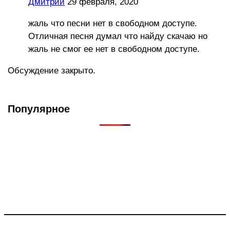
Дмитрий
29 февраля, 2020
жаль что песни нет в свободном доступе.
Отличная песня думал что найду скачаю но
жаль не смог ее нет в свободном доступе.
Обсуждение закрыто.
Популярное
Что такое Muzikarek?
Проект содержит информацию о музыке из рекламных
роликов, фильмов, сериалов и анонсов. Узнайте названия
треков, исполнителей и композиторов.