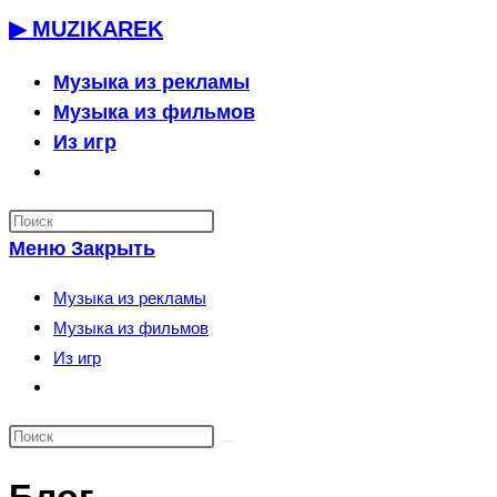
Перейти
▶ MUZIKAREK
к
содержимому
Музыка из рекламы
Музыка из фильмов
Из игр
Переключить
поиск
по
Меню
Закрыть
веб-
сайту
Музыка из рекламы
Музыка из фильмов
Из игр
Переключить
поиск
по
веб-