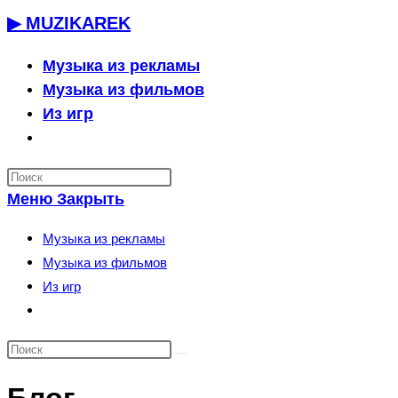
Перейти
▶ MUZIKAREK
к
содержимому
Музыка из рекламы
Музыка из фильмов
Из игр
Переключить
поиск
по
Меню
Закрыть
веб-
сайту
Музыка из рекламы
Музыка из фильмов
Из игр
Переключить
поиск
по
веб-