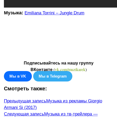
Музыка:
Emiliana Torrini – Jungle Drum
Подписывайтесь на нашу группу
(
vk.com/muzikarek
)
ВКонтакте
Мы в VK
Мы в Telegram
Смотреть также:
Еще
Предыдущая запись
Музыка из рекламы Giorgio
Armani Si (2017)
статьи
Следующая запись
Музыка из тв-трейлера —