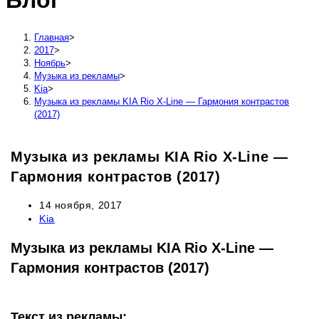
Блог
сайту
Главная
>
2017
>
Ноябрь
>
Музыка из рекламы
>
Kia
>
Музыка из рекламы KIA Rio X-Line — Гармония контрастов
(2017)
Музыка из рекламы KIA Rio X-Line —
Гармония контрастов (2017)
Запись
14 ноября, 2017
опубликована:
Рубрика
Kia
записи:
Музыка из рекламы KIA Rio X-Line —
Гармония контрастов (2017)
Текст из рекламы: