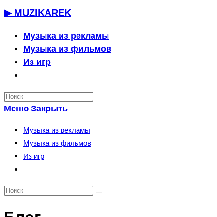
Перейти
▶ MUZIKAREK
к
содержимому
Музыка из рекламы
Музыка из фильмов
Из игр
Переключить
поиск
по
Меню
Закрыть
веб-
сайту
Музыка из рекламы
Музыка из фильмов
Из игр
Переключить
поиск
по
веб-