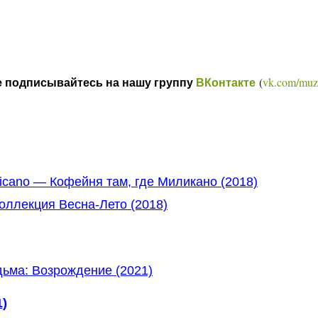
(
vk.com/muz
е подписывайтесь на нашу группу
ВКонтакте
licano — Кофейня там, где Миликано (2018)
оллекция Весна-Лето (2018)
1)