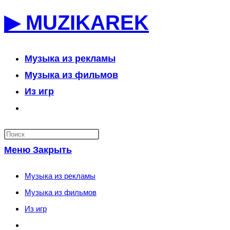
Перейти
▶ MUZIKAREK
к
содержимому
Музыка из рекламы
Музыка из фильмов
Из игр
Переключить
поиск
по
Меню
Закрыть
веб-
сайту
Музыка из рекламы
Музыка из фильмов
Из игр
Переключить