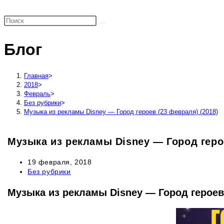
поиск
по
веб-
Блог
сайту
Главная
>
2018
>
Февраль
>
Без рубрики
>
Музыка из рекламы Disney — Город героев (23 февраля) (2018)
Музыка из рекламы Disney — Город герое
Запись
19 февраля, 2018
опубликована:
Рубрика
Без рубрики
записи:
Музыка из рекламы Disney — Город героев 