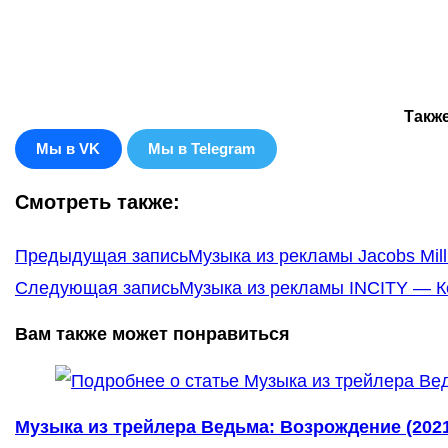
Такж
Мы в VK
Мы в Telegram
Смотреть также:
Еще
Предыдущая запись
Музыка из рекламы Jacobs Mil
статьи
Следующая запись
Музыка из рекламы INCITY — К
Вам также может понравиться
Музыка из трейлера Ведьма: Возрождение (202