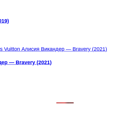
019)
ер — Bravery (2021)
в, фильмов, сериалов и анонсов. Узнайте названия треков, 