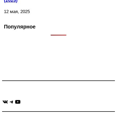
(2025)
12 мая, 2025
Популярное
Что такое Muzikarek?
Проект содержит информацию о музыке из рекламных
роликов, фильмов, сериалов и анонсов. Узнайте названия
треков, исполнителей и композиторов.
Присоединяйся:
ВКонтакте
Telegram
YouTube