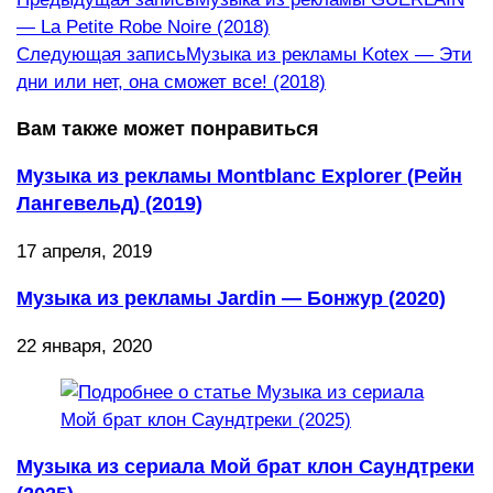
Еще
— La Petite Robe Noire (2018)
статьи
Следующая запись
Музыка из рекламы Kotex — Эти
дни или нет, она сможет все! (2018)
Вам также может понравиться
Музыка из рекламы Montblanc Explorer (Рейн
Лангевельд) (2019)
17 апреля, 2019
Музыка из рекламы Jardin — Бонжур (2020)
22 января, 2020
Музыка из сериала Мой брат клон Саундтреки