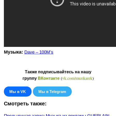
Музыка:
Dave – 100M’s
Также подписывайтесь на нашу
(
vk.com/muzikarek
)
группу
ВКонтакте
Мы в VK
Мы в Telegram
Смотреть также:
Предыдущая запись
Музыка из рекламы GUERLAIN