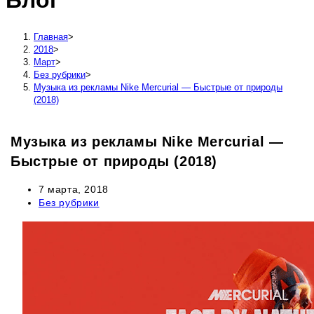
Блог
сайту
Главная
>
2018
>
Март
>
Без рубрики
>
Музыка из рекламы Nike Mercurial — Быстрые от природы
(2018)
Музыка из рекламы Nike Mercurial —
Быстрые от природы (2018)
Запись
7 марта, 2018
опубликована:
Рубрика
Без рубрики
записи: