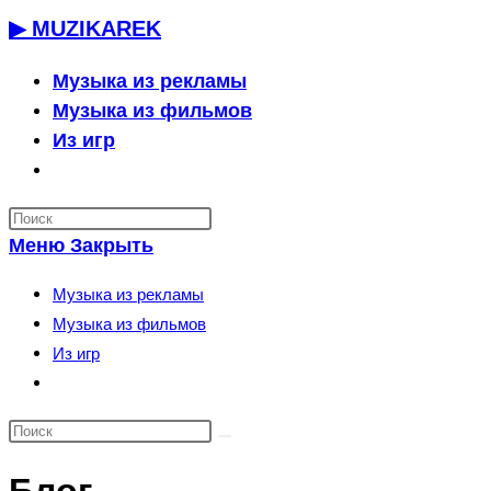
Перейти
▶ MUZIKAREK
к
содержимому
Музыка из рекламы
Музыка из фильмов
Из игр
Переключить
поиск
по
Меню
Закрыть
веб-
сайту
Музыка из рекламы
Музыка из фильмов
Из игр
Переключить
поиск
по
веб-