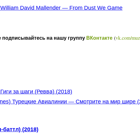
el William David Mallender — From Dust We Game
(
vk.com/muz
е подписывайтесь на нашу группу
ВКонтакте
иги за шаги (Ревва) (2018)
lines) Турецкие Авиалинии — Смотрите на мир шире (
баттл) (2018)