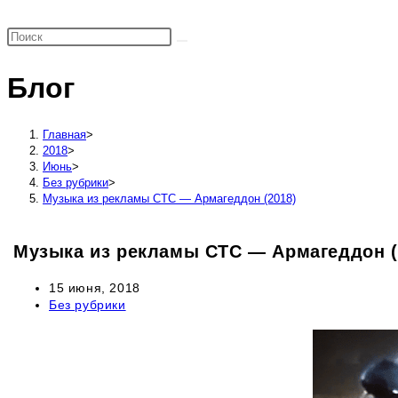
поиск
по
веб-
Блог
сайту
Главная
>
2018
>
Июнь
>
Без рубрики
>
Музыка из рекламы СТС — Армагеддон (2018)
Музыка из рекламы СТС — Армагеддон (
Запись
15 июня, 2018
опубликована:
Рубрика
Без рубрики
записи: