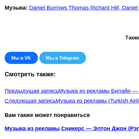
Музыка:
Daniel Burrows,Thomas Richard Hill, Dani
Такж
Мы в VK
Мы в Telegram
Смотреть также:
Еще
Предыдущая запись
Музыка из рекламы Билайн — Г
статьи
Следующая запись
Музыка из рекламы (Turkish Air
Вам также может понравиться
Музыка из рекламы Сникерс — Элтон Джон (Рэп-