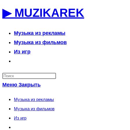
Перейти
▶ MUZIKAREK
к
содержимому
Музыка из рекламы
Музыка из фильмов
Из игр
Переключить
поиск
по
Меню
Закрыть
веб-
сайту
Музыка из рекламы
Музыка из фильмов
Из игр
Переключить