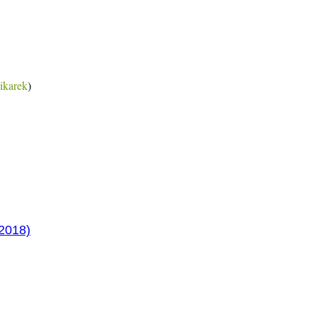
ikarek
)
2018)