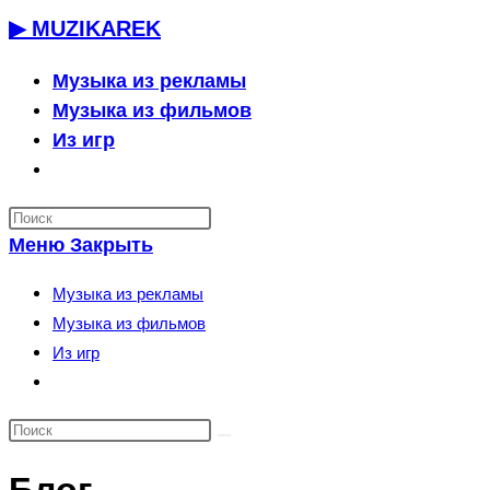
Перейти
▶ MUZIKAREK
к
содержимому
Музыка из рекламы
Музыка из фильмов
Из игр
Переключить
поиск
по
Меню
Закрыть
веб-
сайту
Музыка из рекламы
Музыка из фильмов
Из игр
Переключить
поиск
по
веб-