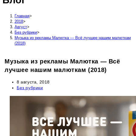
Блог
сайту
Главная
>
2018
>
Август
>
Без рубрики
>
Музыка из рекламы Малютка — Всё лучшее нашим малюткам
(2018)
Музыка из рекламы Малютка — Всё
лучшее нашим малюткам (2018)
Запись
8 августа, 2018
опубликована:
Рубрика
Без рубрики
записи: