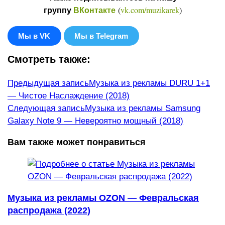
(
vk.com/muzikarek
)
группу
ВКонтакте
Мы в VK
Мы в Telegram
Смотреть также:
Еще
Предыдущая запись
Музыка из рекламы DURU 1+1
— Чистое Наслаждение (2018)
статьи
Следующая запись
Музыка из рекламы Samsung
Galaxy Note 9 — Невероятно мощный (2018)
Вам также может понравиться
Музыка из рекламы OZON — Февральская
распродажа (2022)