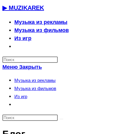
Перейти
▶ MUZIKAREK
к
содержимому
Музыка из рекламы
Музыка из фильмов
Из игр
Переключить
поиск
по
Меню
Закрыть
веб-
сайту
Музыка из рекламы
Музыка из фильмов
Из игр
Переключить
поиск
по
веб-