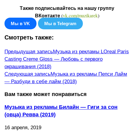
Также подписывайтесь на нашу группу
(
vk.com/muzikarek
)
ВКонтакте
Мы в VK
Мы в Telegram
Смотреть также:
Еще
Предыдущая запись
Музыка из рекламы LOreal Paris
Casting Creme Gloss — Любовь с первого
статьи
окрашивания (2018)
Следующая запись
Музыка из рекламы Пепси Лайм
— Разбуди в себе лайм (2018)
Вам также может понравиться
Музыка из рекламы Билайн — Гиги за сон
(овца) Ревва (2019)
16 апреля, 2019