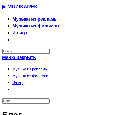
Перейти
▶ MUZIKAREK
к
содержимому
Музыка из рекламы
Музыка из фильмов
Из игр
Переключить
поиск
по
Меню
Закрыть
веб-
сайту
Музыка из рекламы
Музыка из фильмов
Из игр
Переключить
поиск
по
веб-