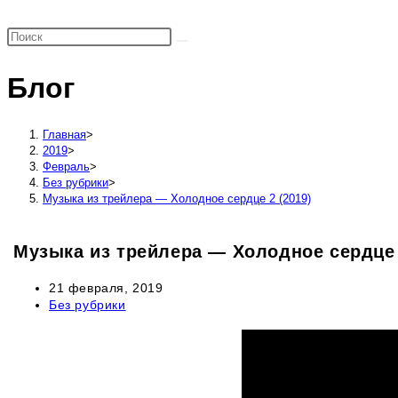
поиск
по
веб-
Блог
сайту
Главная
>
2019
>
Февраль
>
Без рубрики
>
Музыка из трейлера — Холодное сердце 2 (2019)
Музыка из трейлера — Холодное сердце 
Запись
21 февраля, 2019
опубликована:
Рубрика
Без рубрики
записи: