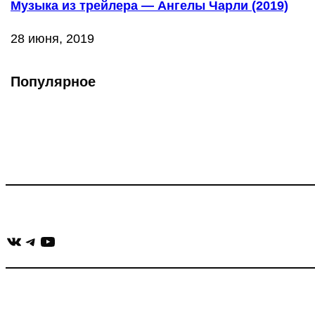
Музыка из трейлера — Ангелы Чарли (2019)
28 июня, 2019
Популярное
Что такое Muzikarek?
Проект содержит информацию о музыке из рекламных ролико
Присоединяйся:
ВКонтакте
Telegram
YouTube
muzikaizreklamy@gmail.com