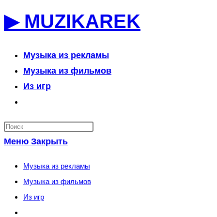
Перейти
▶ MUZIKAREK
к
содержимому
Музыка из рекламы
Музыка из фильмов
Из игр
Переключить
поиск
по
Меню
Закрыть
веб-
сайту
Музыка из рекламы
Музыка из фильмов
Из игр
Переключить