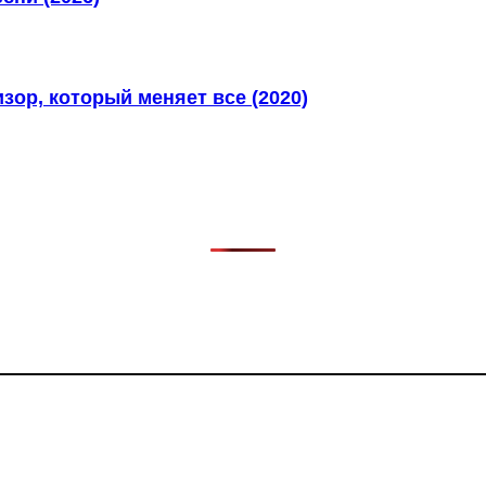
ор, который меняет все (2020)
в, фильмов, сериалов и анонсов. Узнайте названия треков, 