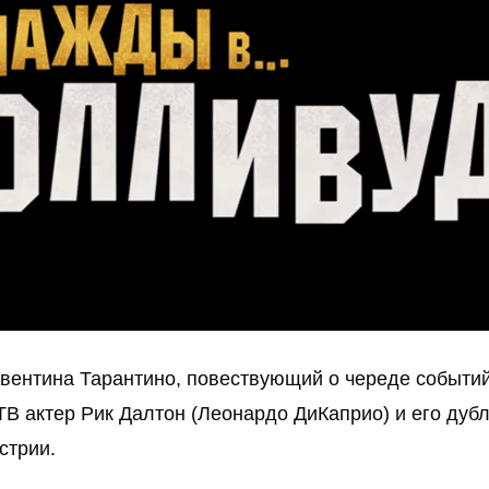
вентина Тарантино, повествующий о череде событий,
 ТВ актер Рик Далтон (Леонардо ДиКаприо) и его дуб
стрии.