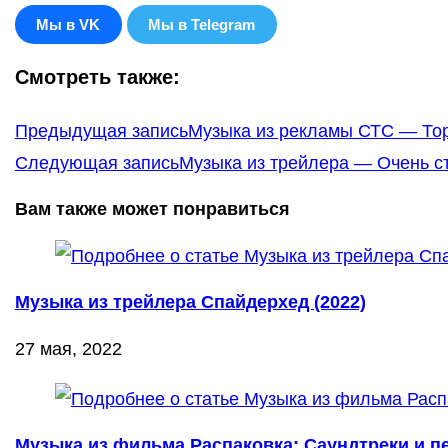
Мы в VK
Мы в Telegram
Смотреть также:
Еще
Предыдущая запись
Музыка из рекламы СТС — Тор 
статьи
Следующая запись
Музыка из трейлера — Очень ст
Вам также может понравиться
Музыка из трейлера Спайдерхед (2022)
27 мая, 2022
Музыка из фильма Распаковка: Саундтреки и пе