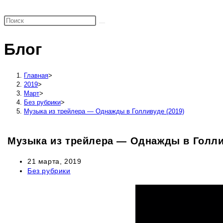
поиск
по
веб-
Блог
сайту
Главная
>
2019
>
Март
>
Без рубрики
>
Музыка из трейлера — Однажды в Голливуде (2019)
Музыка из трейлера — Однажды в Голли
Запись
21 марта, 2019
опубликована:
Рубрика
Без рубрики
записи: