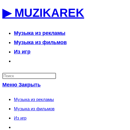
Перейти
▶ MUZIKAREK
к
содержимому
Музыка из рекламы
Музыка из фильмов
Из игр
Переключить
поиск
по
Меню
Закрыть
веб-
сайту
Музыка из рекламы
Музыка из фильмов
Из игр
Переключить