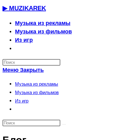
Перейти
▶ MUZIKAREK
к
содержимому
Музыка из рекламы
Музыка из фильмов
Из игр
Переключить
поиск
по
Меню
Закрыть
веб-
сайту
Музыка из рекламы
Музыка из фильмов
Из игр
Переключить
поиск
по
веб-