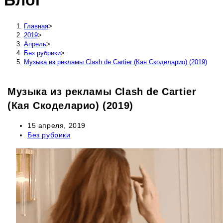
Блог
сайту
Главная
>
2019
>
Апрель
>
Без рубрики
>
Музыка из рекламы Clash de Cartier (Кая Скоделарио) (2019)
Музыка из рекламы Clash de Cartier
(Кая Скоделарио) (2019)
Запись
15 апреля, 2019
опубликована:
Рубрика
Без рубрики
записи: