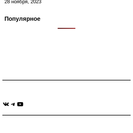
28 ноября, 2023
Популярное
Что такое Muzikarek?
Проект содержит информацию о музыке из рекламных
роликов, фильмов, сериалов и анонсов. Узнайте названия
треков, исполнителей и композиторов.
Присоединяйся:
ВКонтакте
Telegram
YouTube
muzikaizreklamy@gmail.com