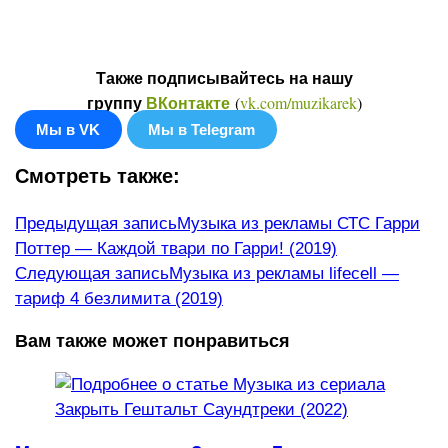
Также подписывайтесь на нашу
(
vk.com/muzikarek
)
группу
ВКонтакте
Мы в VK
Мы в Telegram
Смотреть также:
Еще
Предыдущая запись
Музыка из рекламы СТС Гарри
Поттер — Каждой твари по Гарри! (2019)
статьи
Следующая запись
Музыка из рекламы lifecell —
тариф 4 безлимита (2019)
Вам также может понравиться