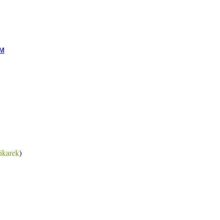
м
ikarek
)