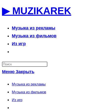
Перейти
▶ MUZIKAREK
к
содержимому
Музыка из рекламы
Музыка из фильмов
Из игр
Переключить
поиск
по
Меню
Закрыть
веб-
сайту
Музыка из рекламы
Музыка из фильмов
Из игр
Переключить