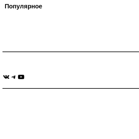
Популярное
Что такое Muzikarek?
Проект содержит информацию о музыке из рекламных ролико
Присоединяйся:
ВКонтакте
Telegram
YouTube
muzikaizreklamy@gmail.com