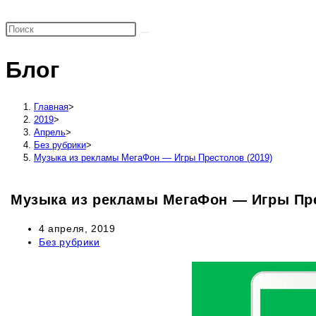
поиск
по
веб-
Блог
сайту
Главная
>
2019
>
Апрель
>
Без рубрики
>
Музыка из рекламы МегаФон — Игры Престолов (2019)
Музыка из рекламы МегаФон — Игры Пре
Запись
4 апреля, 2019
опубликована:
Рубрика
Без рубрики
записи: