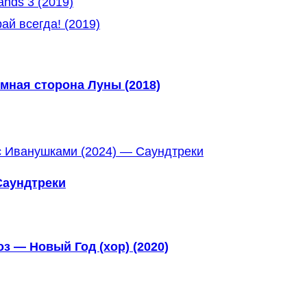
nds 3 (2019)
й всегда! (2019)
мная сторона Луны (2018)
Саундтреки
 — Новый Год (хор) (2020)