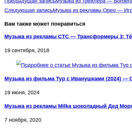
Еще
Предыдущая запись
Музыка из трейлера — Borderla
статьи
Следующая запись
Музыка из рекламы Орео — Игра
Вам также может понравиться
Музыка из рекламы СТС — Трансформеры 3: Тё
19 сентября, 2018
Музыка из фильма Тур с Иванушками (2024) — 
19 июня, 2024
Музыка из рекламы Milka шоколадный Дед Мороз
7 ноября, 2020