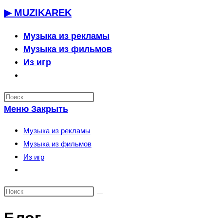
Перейти
▶ MUZIKAREK
к
содержимому
Музыка из рекламы
Музыка из фильмов
Из игр
Переключить
поиск
по
Меню
Закрыть
веб-
сайту
Музыка из рекламы
Музыка из фильмов
Из игр
Переключить
поиск
по
веб-