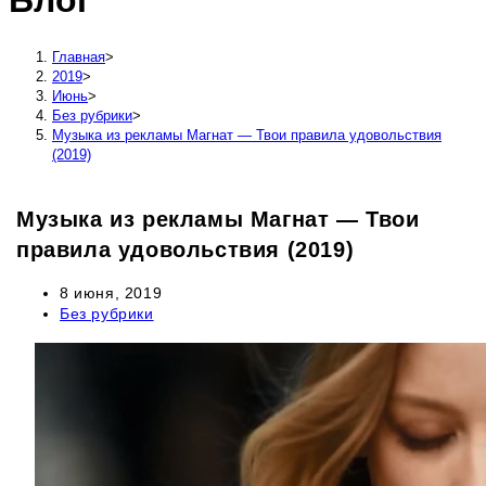
Блог
сайту
Главная
>
2019
>
Июнь
>
Без рубрики
>
Музыка из рекламы Магнат — Твои правила удовольствия
(2019)
Музыка из рекламы Магнат — Твои
правила удовольствия (2019)
Запись
8 июня, 2019
опубликована:
Рубрика
Без рубрики
записи: