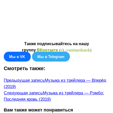
Также подписывайтесь на нашу
(
vk.com/muzikarek
)
группу
ВКонтакте
Мы в VK
Мы в Telegram
Смотреть также:
Еще
Предыдущая запись
Музыка из трейлера — Вперёд
(2019)
статьи
Следующая запись
Музыка из трейлера — Рэмбо:
Последняя кровь (2019)
Вам также может понравиться