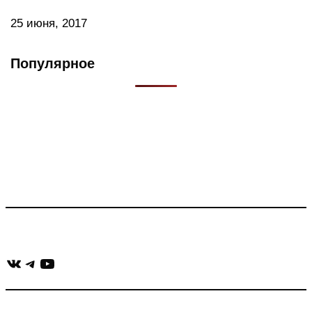
25 июня, 2017
Популярное
Что такое Muzikarek?
Проект содержит информацию о музыке из рекламных
роликов, фильмов, сериалов и анонсов. Узнайте названия
треков, исполнителей и композиторов.
Присоединяйся:
ВКонтакте
Telegram
YouTube