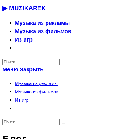
Перейти
▶ MUZIKAREK
к
содержимому
Музыка из рекламы
Музыка из фильмов
Из игр
Переключить
поиск
по
Меню
Закрыть
веб-
сайту
Музыка из рекламы
Музыка из фильмов
Из игр
Переключить
поиск
по
веб-