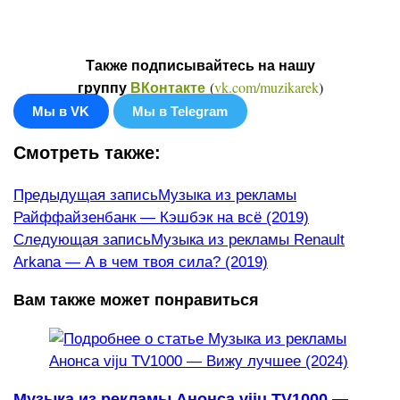
Также подписывайтесь на нашу
(
vk.com/muzikarek
)
группу
ВКонтакте
Мы в VK
Мы в Telegram
Смотреть также:
Еще
Предыдущая запись
Музыка из рекламы
Райффайзенбанк — Кэшбэк на всё (2019)
статьи
Следующая запись
Музыка из рекламы Renault
Arkana — А в чем твоя сила? (2019)
Вам также может понравиться
Музыка из рекламы Анонса viju TV1000 —