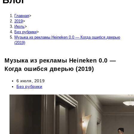
Блог
сайту
Главная
>
2019
>
Июль
>
Без рубрики
>
Музыка из рекламы Heineken 0.0 — Когда ошибся дверью
(2019)
Музыка из рекламы Heineken 0.0 —
Когда ошибся дверью (2019)
Запись
6 июля, 2019
опубликована:
Рубрика
Без рубрики
записи: