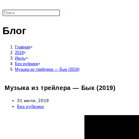
поиск
по
веб-
Блог
сайту
Главная
>
2019
>
Июль
>
Без рубрики
>
Музыка из трейлера — Бык (2019)
Музыка из трейлера — Бык (2019)
Запись
31 июля, 2019
опубликована:
Рубрика
Без рубрики
записи: