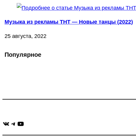
Музыка из рекламы ТНТ — Новые танцы (2022)
25 августа, 2022
Популярное
Что такое Muzikarek?
Проект содержит информацию о музыке из рекламных ролико
Присоединяйся:
ВКонтакте
Telegram
YouTube