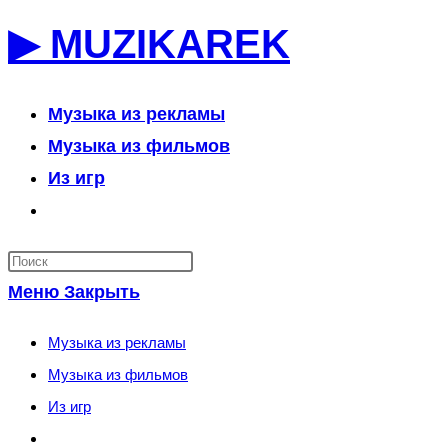
Перейти
▶ MUZIKAREK
к
содержимому
Музыка из рекламы
Музыка из фильмов
Из игр
Переключить
поиск
по
Меню
Закрыть
веб-
сайту
Музыка из рекламы
Музыка из фильмов
Из игр
Переключить