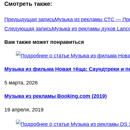
Смотреть также:
Еще
Предыдущая запись
Музыка из рекламы СТС — При
статьи
Следующая запись
Музыка из рекламы духов Lanc
Вам также может понравиться
Музыка из фильма Новая тёща: Саундтреки и пе
5 марта, 2026
Музыка из рекламы Booking.com (2019)
19 апреля, 2019