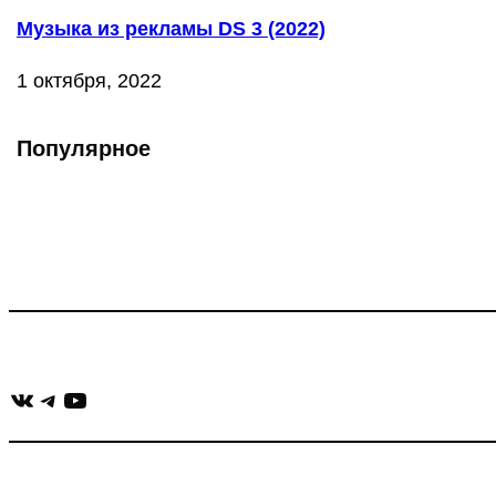
Музыка из рекламы DS 3 (2022)
1 октября, 2022
Популярное
Что такое Muzikarek?
Проект содержит информацию о музыке из рекламных ролико
Присоединяйся:
ВКонтакте
Telegram
YouTube
muzikaizreklamy@gmail.com