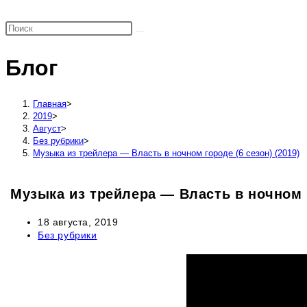
поиск
по
веб-
Блог
сайту
Главная
>
2019
>
Август
>
Без рубрики
>
Музыка из трейлера — Власть в ночном городе (6 сезон) (2019)
Музыка из трейлера — Власть в ночном г
Запись
18 августа, 2019
опубликована:
Рубрика
Без рубрики
записи: