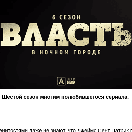
Шестой сезон многим полюбившегося сериала. 
енитостями даже не знают, что 
Джеймс Сент Патрик п