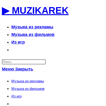
Перейти
▶ MUZIKAREK
к
содержимому
Музыка из рекламы
Музыка из фильмов
Из игр
Переключить
поиск
по
Меню
Закрыть
веб-
сайту
Музыка из рекламы
Музыка из фильмов
Из игр
Переключить