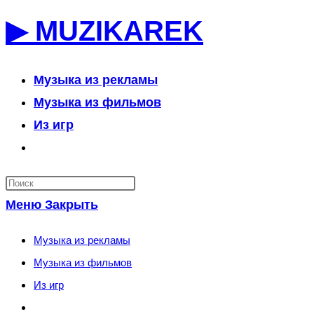
Перейти
▶ MUZIKAREK
к
содержимому
Музыка из рекламы
Музыка из фильмов
Из игр
Переключить
поиск
по
Меню
Закрыть
веб-
сайту
Музыка из рекламы
Музыка из фильмов
Из игр
Переключить