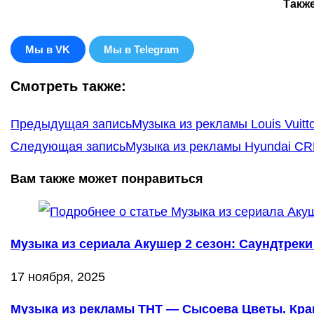
Такж
Мы в VK
Мы в Telegram
Смотреть также:
Еще
Предыдущая запись
Музыка из рекламы Louis Vuitton
статьи
Следующая запись
Музыка из рекламы Hyundai CRE
Вам также может понравиться
Музыка из сериала Акушер 2 сезон: Саундтреки 
17 ноября, 2025
Музыка из рекламы ТНТ — Сысоева Цветы. Крав