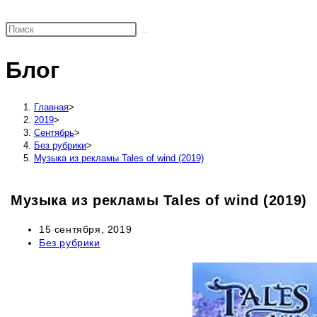
поиск
по
веб-
Блог
сайту
Главная
>
2019
>
Сентябрь
>
Без рубрики
>
Музыка из рекламы Tales of wind (2019)
Музыка из рекламы Tales of wind (2019)
Запись
15 сентября, 2019
опубликована:
Рубрика
Без рубрики
записи: