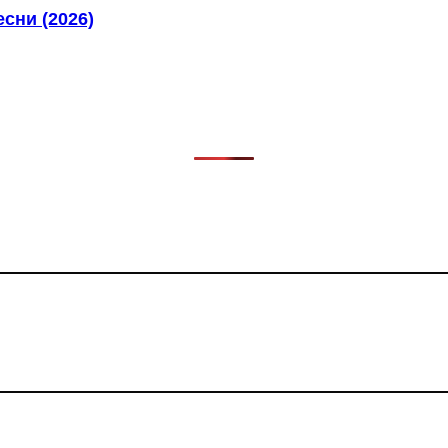
сни (2026)
в, фильмов, сериалов и анонсов. Узнайте названия треков, 