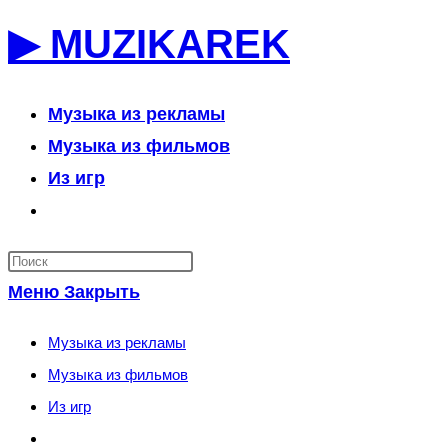
Перейти
▶ MUZIKAREK
к
содержимому
Музыка из рекламы
Музыка из фильмов
Из игр
Переключить
поиск
по
Меню
Закрыть
веб-
сайту
Музыка из рекламы
Музыка из фильмов
Из игр
Переключить