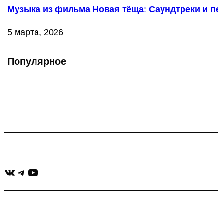
Музыка из фильма Новая тёща: Саундтреки и пе
5 марта, 2026
Популярное
Что такое Muzikarek?
Проект содержит информацию о музыке из рекламных ролико
Присоединяйся:
ВКонтакте
Telegram
YouTube
muzikaizreklamy@gmail.com