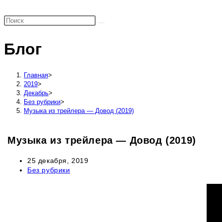
поиск
по
веб-
Блог
сайту
Главная
>
2019
>
Декабрь
>
Без рубрики
>
Музыка из трейлера — Довод (2019)
Музыка из трейлера — Довод (2019)
Запись
25 декабря, 2019
опубликована:
Рубрика
Без рубрики
записи: