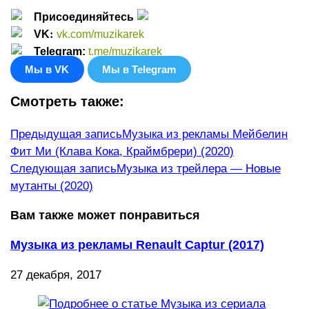
Присоединяйтесь
:
VK
vk.com/muzikarek
Telegram:
t.me/muzikarek
Мы в VK
Мы в Telegram
Смотреть также:
Еще
Предыдущая запись
Музыка из рекламы Мейбелин
Фит Ми (Клава Кока, Краймбрери) (2020)
статьи
Следующая запись
Музыка из трейлера — Новые
мутанты (2020)
Вам также может понравиться
Музыка из рекламы Renault Captur (2017)
27 декабря, 2017