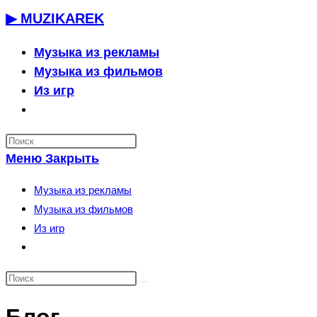
Перейти
▶ MUZIKAREK
к
содержимому
Музыка из рекламы
Музыка из фильмов
Из игр
Переключить
поиск
по
Меню
Закрыть
веб-
сайту
Музыка из рекламы
Музыка из фильмов
Из игр
Переключить
поиск
по
веб-