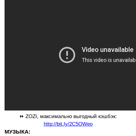
⏩
ZOZI, максимально выгодный кэшбэк:
http://bit.ly/2C5OWeo
МУЗЫКА: