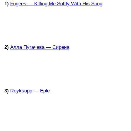
1)
Fugees — Killing Me Softly With His Song
2)
Алла Пугачева — Сирена
3)
Royksopp — Eple