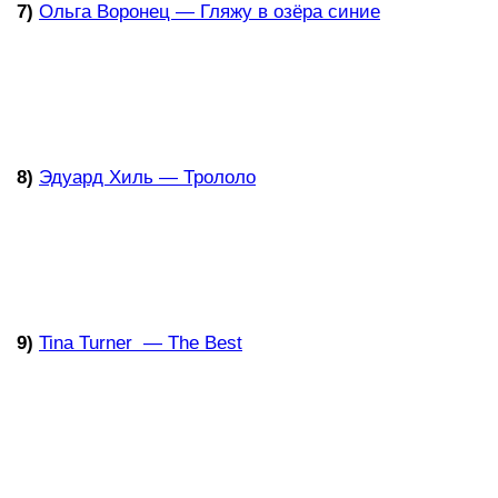
7)
Ольга Воронец — Гляжу в озёра синие
8)
Эдуард Хиль — Трололо
9)
Tina Turner — The Best