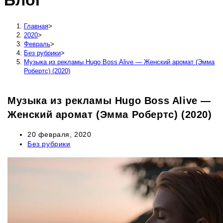
Блог
сайту
Главная
>
2020
>
Февраль
>
Без рубрики
>
Музыка из рекламы Hugo Boss Alive — Женский аромат (Эмма
Робертс) (2020)
Музыка из рекламы Hugo Boss Alive —
Женский аромат (Эмма Робертс) (2020)
Запись
20 февраля, 2020
опубликована:
Рубрика
Без рубрики
записи: