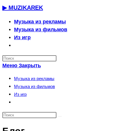
Перейти
▶ MUZIKAREK
к
содержимому
Музыка из рекламы
Музыка из фильмов
Из игр
Переключить
поиск
по
Меню
Закрыть
веб-
сайту
Музыка из рекламы
Музыка из фильмов
Из игр
Переключить
поиск
по
веб-