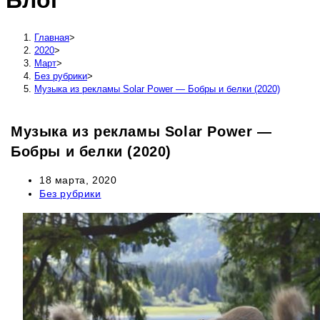
Блог
сайту
Главная
>
2020
>
Март
>
Без рубрики
>
Музыка из рекламы Solar Power — Бобры и белки (2020)
Музыка из рекламы Solar Power —
Бобры и белки (2020)
Запись
18 марта, 2020
опубликована:
Рубрика
Без рубрики
записи: