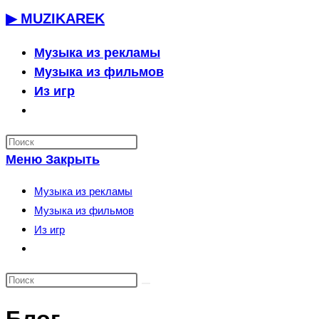
Перейти
▶ MUZIKAREK
к
содержимому
Музыка из рекламы
Музыка из фильмов
Из игр
Переключить
поиск
по
Меню
Закрыть
веб-
сайту
Музыка из рекламы
Музыка из фильмов
Из игр
Переключить
поиск
по
веб-