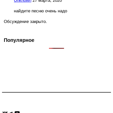
Unknown
27 марта, 2020
найдите песню очень надо
Обсуждение закрыто.
Популярное
Что такое Muzikarek?
Проект содержит информацию о музыке из рекламных
роликов, фильмов, сериалов и анонсов. Узнайте названия
треков, исполнителей и композиторов.
Присоединяйся:
ВКонтакте
Telegram
YouTube