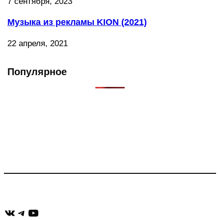
7 сентября, 2023
Музыка из рекламы KION (2021)
22 апреля, 2021
Популярное
Что такое Muzikarek?
Проект содержит информацию о музыке из рекламных
роликов, фильмов, сериалов и анонсов. Узнайте названия
треков, исполнителей и композиторов.
Присоединяйся:
ВКонтакте
Telegram
YouTube