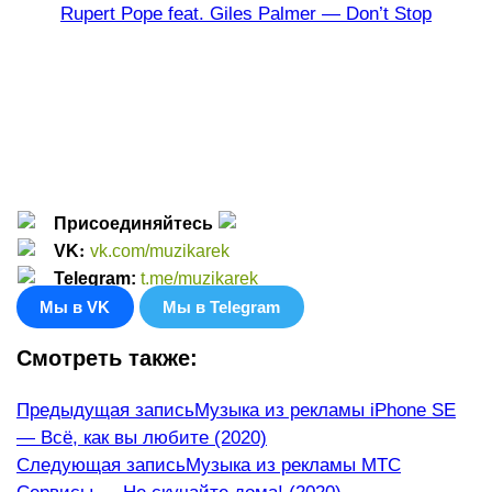
Rupert Pope feat. Giles Palmer — Don’t Stop
Присоединяйтесь
:
VK
vk.com/muzikarek
Telegram:
t.me/muzikarek
Мы в VK
Мы в Telegram
Смотреть также:
Еще
Предыдущая запись
Музыка из рекламы iPhone SE
— Всё, как вы любите (2020)
статьи
Следующая запись
Музыка из рекламы МТС