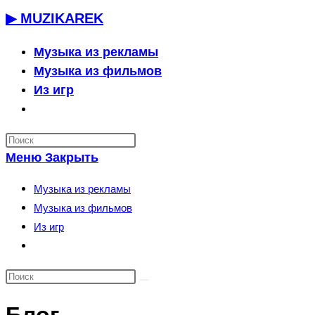
Перейти
▶ MUZIKAREK
к
содержимому
Музыка из рекламы
Музыка из фильмов
Из игр
Переключить
поиск
по
Меню
Закрыть
веб-
сайту
Музыка из рекламы
Музыка из фильмов
Из игр
Переключить
поиск
по
веб-