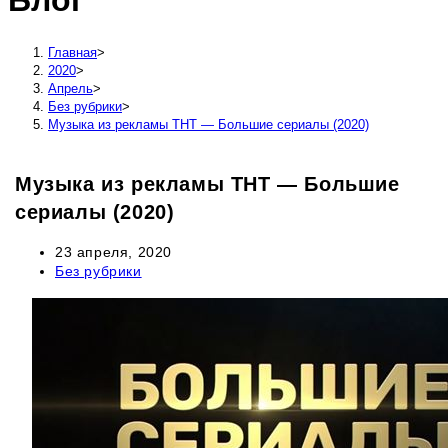
Блог
сайту
Главная
>
2020
>
Апрель
>
Без рубрики
>
Музыка из рекламы ТНТ — Большие сериалы (2020)
Музыка из рекламы ТНТ — Большие
сериалы (2020)
Запись
23 апреля, 2020
опубликована:
Рубрика
Без рубрики
записи: