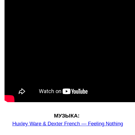
МУЗЫКА:
Huxley Ware & Dexter French — Feeling Nothing