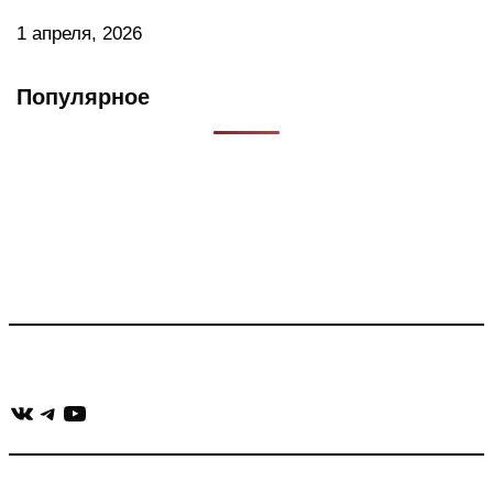
1 апреля, 2026
Популярное
Что такое Muzikarek?
Проект содержит информацию о музыке из рекламных
роликов, фильмов, сериалов и анонсов. Узнайте названия
треков, исполнителей и композиторов.
Присоединяйся:
ВКонтакте
Telegram
YouTube