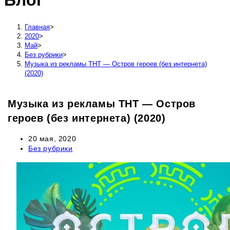
Блог
сайту
Главная
>
2020
>
Май
>
Без рубрики
>
Музыка из рекламы ТНТ — Остров героев (без интернета)
(2020)
Музыка из рекламы ТНТ — Остров
героев (без интернета) (2020)
Запись
20 мая, 2020
опубликована:
Рубрика
Без рубрики
записи: