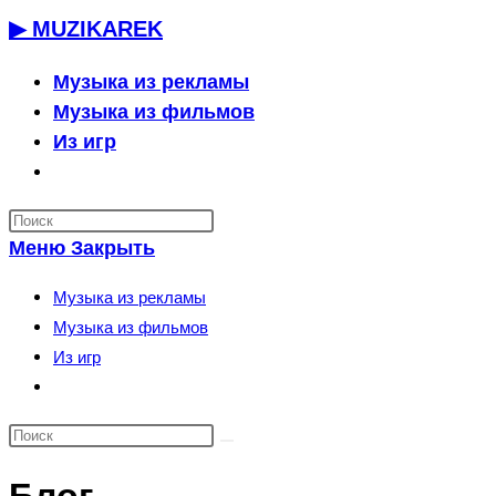
Перейти
▶ MUZIKAREK
к
содержимому
Музыка из рекламы
Музыка из фильмов
Из игр
Переключить
поиск
по
Меню
Закрыть
веб-
сайту
Музыка из рекламы
Музыка из фильмов
Из игр
Переключить
поиск
по
веб-