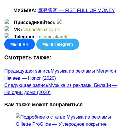
МУЗЫКА:
摩登電音 — FIST FULL OF MONEY
Присоединяйтесь
:
VK
vk.com/muzikarek
Telegram:
t.me/muzikarek
Мы в VK
Мы в Telegram
Смотреть также:
Еще
Предыдущая запись
Музыка из рекламы МегаФон
Нечаев — Honor (2020)
статьи
Следующая запись
Музыка из рекламы Билайн —
Не один дома (2020)
Вам также может понравиться