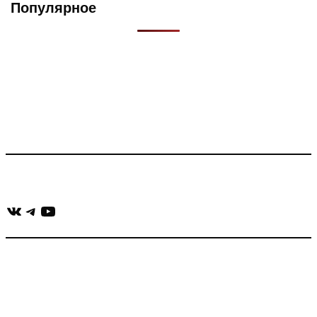
Популярное
Что такое Muzikarek?
Проект содержит информацию о музыке из рекламных
роликов, фильмов, сериалов и анонсов. Узнайте названия
треков, исполнителей и композиторов.
Присоединяйся:
ВКонтакте
Telegram
YouTube
muzikaizreklamy@gmail.com