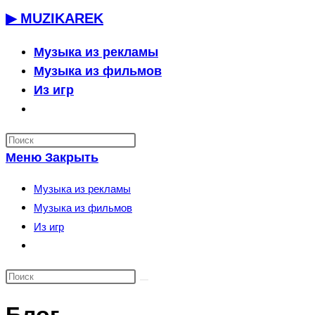
Перейти
▶ MUZIKAREK
к
содержимому
Музыка из рекламы
Музыка из фильмов
Из игр
Переключить
поиск
по
Меню
Закрыть
веб-
сайту
Музыка из рекламы
Музыка из фильмов
Из игр
Переключить
поиск
по
веб-