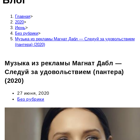
Блог
сайту
Главная
>
2020
>
Июнь
>
Без рубрики
>
Музыка из рекламы Магнат Дабл — Следуй за удовольствием
(пантера) (2020)
Музыка из рекламы Магнат Дабл —
Следуй за удовольствием (пантера)
(2020)
Запись
27 июня, 2020
опубликована:
Рубрика
Без рубрики
записи: