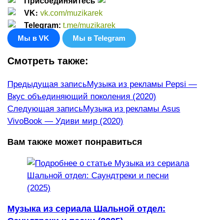
Присоединяйтесь
:
VK
vk.com/muzikarek
Telegram:
t.me/muzikarek
Мы в VK
Мы в Telegram
Смотреть также:
Еще
Предыдущая запись
Музыка из рекламы Pepsi —
Вкус объединяющий поколения (2020)
статьи
Следующая запись
Музыка из рекламы Asus
VivoBook — Удиви мир (2020)
Вам также может понравиться
Музыка из сериала Шальной отдел: