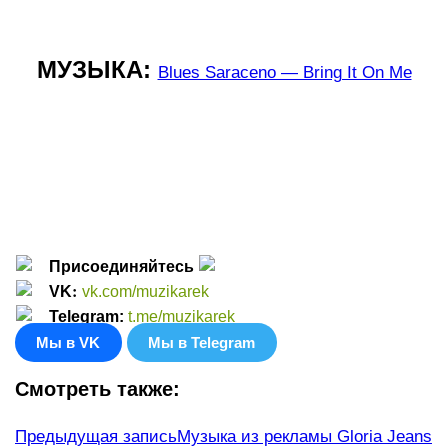
МУЗЫКА: 
Blues Saraceno — Bring It On Me
Присоединяйтесь
:
VK
vk.com/muzikarek
Telegram:
t.me/muzikarek
Мы в VK
Мы в Telegram
Смотреть также:
Еще
Предыдущая запись
Музыка из рекламы Gloria Jeans