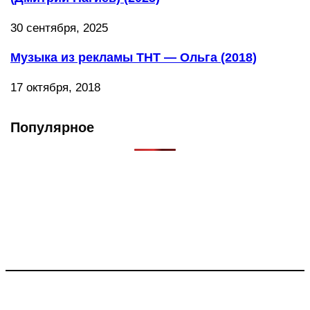
30 сентября, 2025
Музыка из рекламы ТНТ — Ольга (2018)
17 октября, 2018
Популярное
Что такое Muzikarek?
Проект содержит информацию о музыке из рекламных
роликов, фильмов, сериалов и анонсов. Узнайте названия
треков, исполнителей и композиторов.
Присоединяйся: