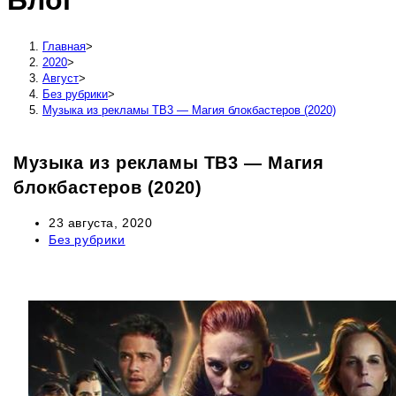
Блог
сайту
Главная
>
2020
>
Август
>
Без рубрики
>
Музыка из рекламы ТВ3 — Магия блокбастеров (2020)
Музыка из рекламы ТВ3 — Магия
блокбастеров (2020)
Запись
23 августа, 2020
опубликована:
Рубрика
Без рубрики
записи: