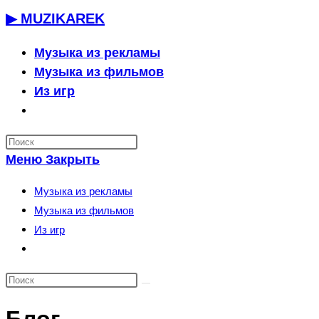
Перейти
▶ MUZIKAREK
к
содержимому
Музыка из рекламы
Музыка из фильмов
Из игр
Переключить
поиск
по
Меню
Закрыть
веб-
сайту
Музыка из рекламы
Музыка из фильмов
Из игр
Переключить
поиск
по
веб-