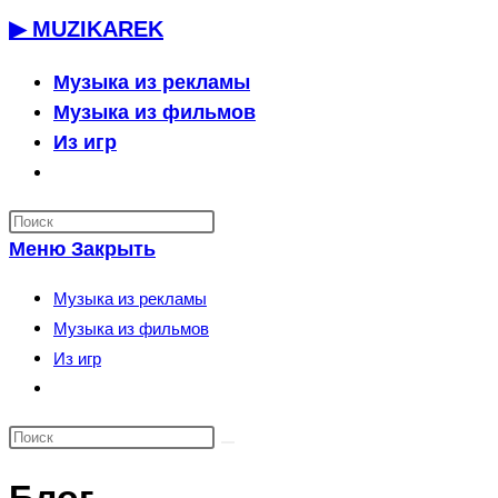
Перейти
▶ MUZIKAREK
к
содержимому
Музыка из рекламы
Музыка из фильмов
Из игр
Переключить
поиск
по
Меню
Закрыть
веб-
сайту
Музыка из рекламы
Музыка из фильмов
Из игр
Переключить
поиск
по
веб-