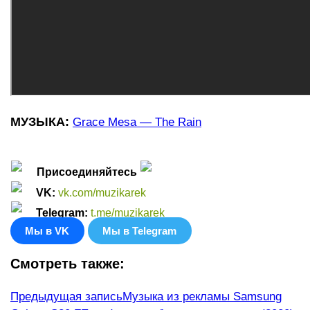
МУЗЫКА:
Grace Mesa — The Rain
Присоединяйтесь
VK
:
vk.com/muzikarek
Telegram:
t.me/muzikarek
Мы в VK
Мы в Telegram
Смотреть также:
Еще
Предыдущая запись
Музыка из рекламы Samsung