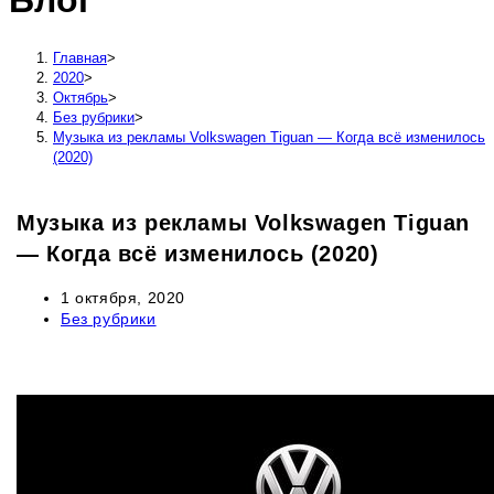
Блог
сайту
Главная
>
2020
>
Октябрь
>
Без рубрики
>
Музыка из рекламы Volkswagen Tiguan — Когда всё изменилось
(2020)
Музыка из рекламы Volkswagen Tiguan
— Когда всё изменилось (2020)
Запись
1 октября, 2020
опубликована:
Рубрика
Без рубрики
записи: