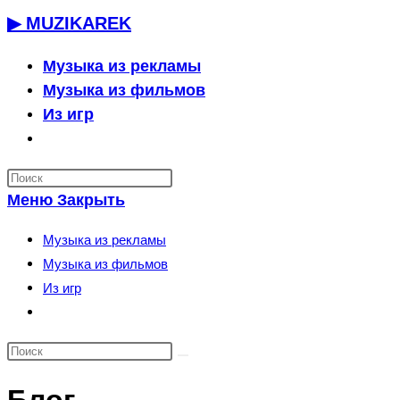
Перейти
▶ MUZIKAREK
к
содержимому
Музыка из рекламы
Музыка из фильмов
Из игр
Переключить
поиск
по
Меню
Закрыть
веб-
сайту
Музыка из рекламы
Музыка из фильмов
Из игр
Переключить
поиск
по
веб-