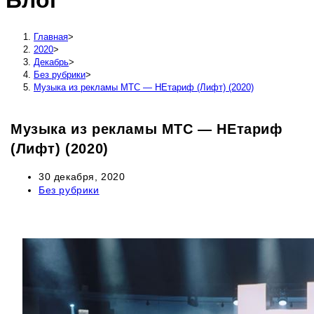
Блог
сайту
Главная
>
2020
>
Декабрь
>
Без рубрики
>
Музыка из рекламы МТС — НЕтариф (Лифт) (2020)
Музыка из рекламы МТС — НЕтариф
(Лифт) (2020)
Запись
30 декабря, 2020
опубликована:
Рубрика
Без рубрики
записи: