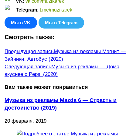
VK
:
vk.com/muzikarek
Telegram:
t.me/muzikarek
Мы в VK
Мы в Telegram
Смотреть также:
Еще
Предыдущая запись
Музыка из рекламы Магнит —
Зайчики. Автобус (2020)
статьи
Следующая запись
Музыка из рекламы — Дома
вкуснее с Pepsi (2020)
Вам также может понравиться
Музыка из рекламы Mazda 6 — Страсть и
достоинство (2019)
20 февраля, 2019