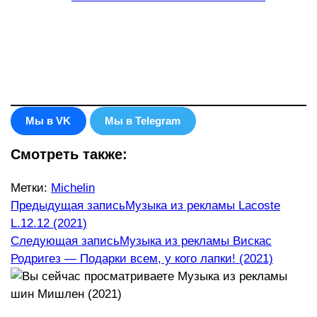
Мы в VK
Мы в Telegram
Смотреть также:
Метки
:
Michelin
Еще
Предыдущая запись
Музыка из рекламы Lacoste
L.12.12 (2021)
статьи
Следующая запись
Музыка из рекламы Вискас
Родригез — Подарки всем, у кого лапки! (2021)