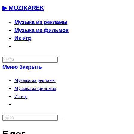
Перейти
▶ MUZIKAREK
к
содержимому
Музыка из рекламы
Музыка из фильмов
Из игр
Переключить
поиск
по
Меню
Закрыть
веб-
сайту
Музыка из рекламы
Музыка из фильмов
Из игр
Переключить
поиск
по
веб-