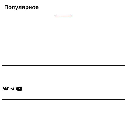
Популярное
Что такое Muzikarek?
Проект содержит информацию о музыке из рекламных
роликов, фильмов, сериалов и анонсов. Узнайте названия
треков, исполнителей и композиторов.
Присоединяйся:
ВКонтакте
Telegram
YouTube
muzikaizreklamy@gmail.com