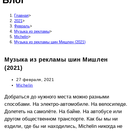
Блог
сайту
Главная
>
2021
>
Февраль
>
Музыка из рекламы
>
Michelin
>
Музыка из рекламы шин Мишлен (2021)
Музыка из рекламы шин Мишлен
(2021)
Запись
27 февраля, 2021
опубликована:
Рубрика
Michelin
записи:
Добраться до нужного места можно разными
способами. На электро-автомобиле. На велосипеде.
Долететь на самолёте. На байке. На автобусе или
другом общественном транспорте. Как бы мы ни
ездили, где бы ни находились, Michelin никогда не