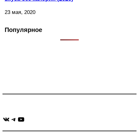
23 мая, 2020
Популярное
Что такое Muzikarek?
Проект содержит информацию о музыке из рекламных
роликов, фильмов, сериалов и анонсов. Узнайте названия
треков, исполнителей и композиторов.
Присоединяйся:
ВКонтакте
Telegram
YouTube