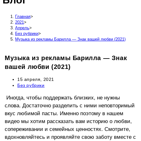
Блог
сайту
Главная
>
2021
>
Апрель
>
Без рубрики
>
Музыка из рекламы Барилла — Знак вашей любви (2021)
Музыка из рекламы Барилла — Знак
вашей любви (2021)
Запись
15 апреля, 2021
опубликована:
Рубрика
Без рубрики
записи:
Иногда, чтобы поддержать близких, не нужны 
слова. Достаточно разделить с ними неповторимый 
вкус любимой пасты. Именно поэтому в нашем 
видео мы хотим рассказать вам историю о любви, 
сопереживании и семейных ценностях. Смотрите, 
вдохновляйтесь и проявляйте свою заботу вместе с 