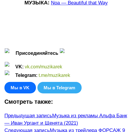
МУЗЫКА:
Noa — Beautiful that Way
Присоединяйтесь
VK
:
vk.com/muzikarek
Telegram:
t.me/muzikarek
Мы в VK
Мы в Telegram
Смотреть также:
Еще
Предыдущая запись
Музыка из рекламы Альфа Банк
— Иван Ургант и Щенята (2021)
статьи
Следующая запись
Музыка из трейлера ФОРСАЖ 9