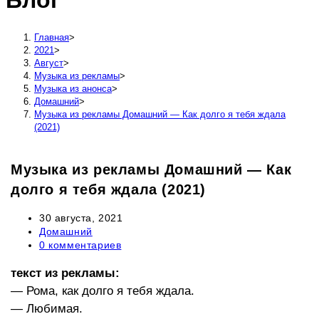
Блог
сайту
Главная
>
2021
>
Август
>
Музыка из рекламы
>
Музыка из анонса
>
Домашний
>
Музыка из рекламы Домашний — Как долго я тебя ждала
(2021)
Музыка из рекламы Домашний — Как
долго я тебя ждала (2021)
Запись
30 августа, 2021
опубликована:
Рубрика
Домашний
записи:
Комментарии
0 комментариев
к
записи:
текст из рекламы:
— Рома, как долго я тебя ждала.
— Любимая.