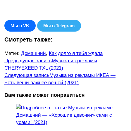
Мы в VK
Мы в Telegram
Смотреть также:
Метки
:
Домашний
,
Как долго я тебя ждала
Еще
Предыдущая запись
Музыка из рекламы
СHERYEXEED TXL (2021)
статьи
Следующая запись
Музыка из рекламы ИКЕА —
Есть вещи важнее вещей (2021)
Вам также может понравиться