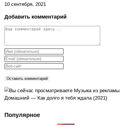
10 сентября, 2021
Добавить комментарий
Комментарий
Введите
свое
Введите
имя
свой
Введите
или
email-
URL
имя
адрес,
вашего
пользователя,
чтобы
веб-
чтобы
прокомментировать
сайта
прокомментировать
(необязательно)
Популярное