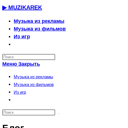
Перейти
▶ MUZIKAREK
к
содержимому
Музыка из рекламы
Музыка из фильмов
Из игр
Переключить
поиск
по
Меню
Закрыть
веб-
сайту
Музыка из рекламы
Музыка из фильмов
Из игр
Переключить
поиск
по
веб-