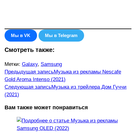
Мы в VK
Мы в Telegram
Смотреть также:
Метки
:
Galaxy
,
Samsung
Еще
Предыдущая запись
Музыка из рекламы Nescafe
Gold Aroma Intenso (2021)
статьи
Следующая запись
Музыка из трейлера Дом Гуччи
(2021)
Вам также может понравиться