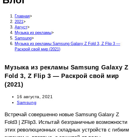
Блог
сайту
Главная
>
2021
>
Август
>
Музыка из рекламы
>
Samsung
>
Музыка из рекламы Samsung Galaxy Z Fold 3, Z Flip 3 —
Раскрой свой мир (2021)
Музыка из рекламы Samsung Galaxy Z
Fold 3, Z Flip 3 — Раскрой свой мир
(2021)
Запись
16 августа, 2021
опубликована:
Рубрика
Samsung
записи:
Встречай совершенно новые Samsung Galaxy Z
Fold3 | ZFlip3. Испытай безграничные возможности
этих революционных складных устройств с гибким