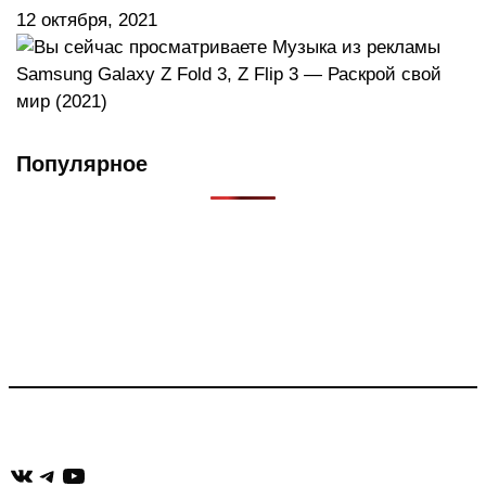
12 октября, 2021
Популярное
Что такое Muzikarek?
Проект содержит информацию о музыке из рекламных
роликов, фильмов, сериалов и анонсов. Узнайте названия
треков, исполнителей и композиторов.
Присоединяйся:
ВКонтакте
Telegram
YouTube