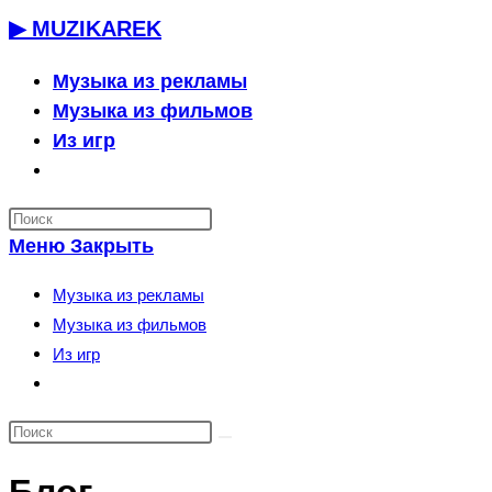
Перейти
▶ MUZIKAREK
к
содержимому
Музыка из рекламы
Музыка из фильмов
Из игр
Переключить
поиск
по
Меню
Закрыть
веб-
сайту
Музыка из рекламы
Музыка из фильмов
Из игр
Переключить
поиск
по
веб-