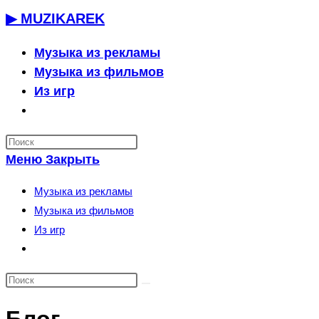
Перейти
▶ MUZIKAREK
к
содержимому
Музыка из рекламы
Музыка из фильмов
Из игр
Переключить
поиск
по
Меню
Закрыть
веб-
сайту
Музыка из рекламы
Музыка из фильмов
Из игр
Переключить
поиск
по
веб-