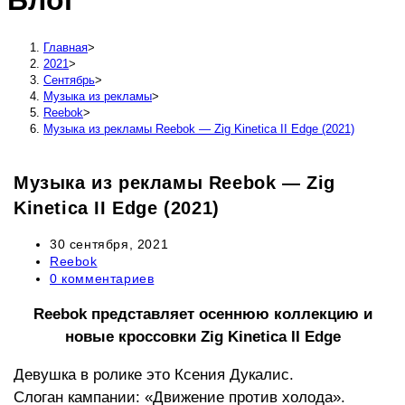
Блог
сайту
Главная
>
2021
>
Сентябрь
>
Музыка из рекламы
>
Reebok
>
Музыка из рекламы Reebok — Zig Kinetica II Edge (2021)
Музыка из рекламы Reebok — Zig
Kinetica II Edge (2021)
Запись
30 сентября, 2021
опубликована:
Рубрика
Reebok
записи:
Комментарии
0 комментариев
к
записи:
Reebok представляет осеннюю коллекцию и
новые кроссовки Zig Kinetica II Edge
Девушка в ролике это Ксения Дукалис.
Слоган кампании: «Движение против холода».