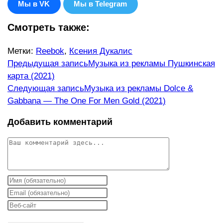
Мы в VK
Мы в Telegram
Смотреть также:
Метки
:
Reebok
,
Ксения Дукалис
Еще
Предыдущая запись
Музыка из рекламы Пушкинская
карта (2021)
статьи
Следующая запись
Музыка из рекламы Dolce &
Gabbana ​— The One For Men Gold (2021)
Добавить комментарий
Комментарий
Введите
свое
Введите
имя
свой
Введите
или
email-
URL