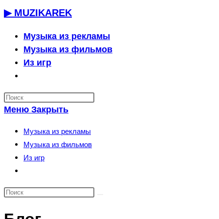
Перейти
▶ MUZIKAREK
к
содержимому
Музыка из рекламы
Музыка из фильмов
Из игр
Переключить
поиск
по
Меню
Закрыть
веб-
сайту
Музыка из рекламы
Музыка из фильмов
Из игр
Переключить
поиск
по
веб-