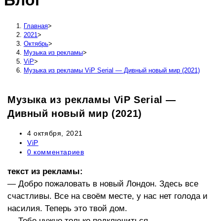
Блог
сайту
Главная
>
2021
>
Октябрь
>
Музыка из рекламы
>
ViP
>
Музыка из рекламы ViP Serial — Дивный новый мир (2021)
Музыка из рекламы ViP Serial —
Дивный новый мир (2021)
Запись
4 октября, 2021
опубликована:
Рубрика
ViP
записи:
Комментарии
0 комментариев
к
записи:
текст из рекламы:
— Добро пожаловать в новый Лондон. Здесь все
счастливы. Все на своём месте, у нас нет голода и
насилия. Теперь это твой дом.
— Тебе нужно только подключиться.