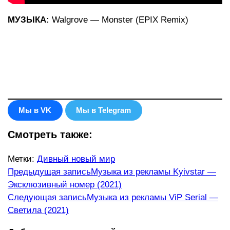
МУЗЫКА:
Walgrove — Monster (EPIX Remix)
Мы в VK
Мы в Telegram
Смотреть также:
Метки
:
Дивный новый мир
Еще
Предыдущая запись
Музыка из рекламы Kyivstar —
Эксклюзивный номер (2021)
статьи
Следующая запись
Музыка из рекламы ViP Serial —
Светила (2021)