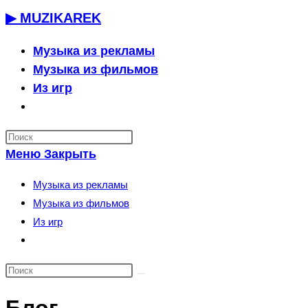
Перейти
▶ MUZIKAREK
к
содержимому
Музыка из рекламы
Музыка из фильмов
Из игр
Переключить
поиск
по
Меню
Закрыть
веб-
сайту
Музыка из рекламы
Музыка из фильмов
Из игр
Переключить
поиск
по
веб-