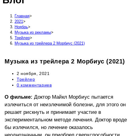
Блог
сайту
Главная
>
2021
>
Ноябрь
>
Музыка из рекламы
>
Трейлер
>
Музыка из трейлера 2 Морбиус (2021)
Музыка из трейлера 2 Морбиус (2021)
Запись
2 ноября, 2021
опубликована:
Рубрика
Трейлер
записи:
Комментарии
0 комментариев
к
записи:
О фильме:
Доктор Майкл Морбиус пытается
излечиться от неизлечимой болезни, для этого он
решает рискнуть и принимает участие в
экспериментальном методе лечения. Доктор вроде
бы излечился, но лечение оказалось
неоднозначным, он приобрел сверхспособности,