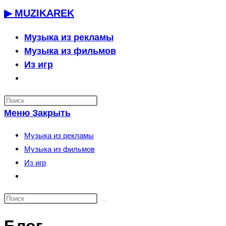
Перейти
▶ MUZIKAREK
к
содержимому
Музыка из рекламы
Музыка из фильмов
Из игр
Переключить
поиск
по
Меню
Закрыть
веб-
сайту
Музыка из рекламы
Музыка из фильмов
Из игр
Переключить
поиск
по
веб-