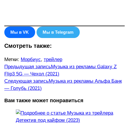
Мы в VK
Мы в Telegram
Смотреть также:
Метки
:
Морбиус
,
трейлер
Еще
Предыдущая запись
Музыка из рекламы Galaxy Z
Flip3 5G — Чехол (2021)
статьи
Следующая запись
Музыка из рекламы Альфа Банк
— Голубь (2021)
Вам также может понравиться