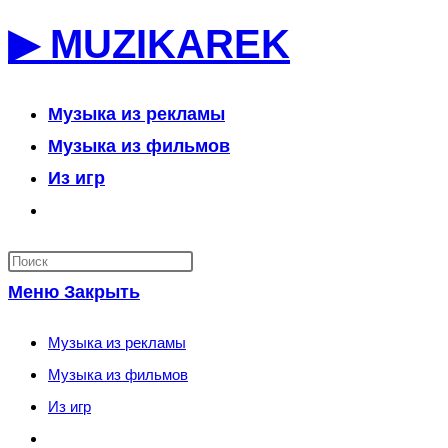
Перейти
▶ MUZIKAREK
к
содержимому
Музыка из рекламы
Музыка из фильмов
Из игр
Переключить
поиск
по
Меню
Закрыть
веб-
сайту
Музыка из рекламы
Музыка из фильмов
Из игр
Переключить