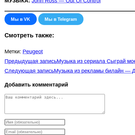
МУЗЫКА:
John Ross — Out Of Control
Мы в VK
Мы в Telegram
Смотреть также:
Метки
:
Peugeot
Еще
Предыдущая запись
Музыка из сериала Сыграй мое
статьи
Следующая запись
Музыка из рекламы билайн — Д
Добавить комментарий
Комментарий
Введите
свое
Введите