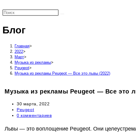
поиск
по
веб-
Блог
сайту
Главная
>
2022
>
Март
>
Музыка из рекламы
>
Peugeot
>
Музыка из рекламы Peugeot — Все это львы (2022)
Музыка из рекламы Peugeot — Все это л
Запись
30 марта, 2022
опубликована:
Рубрика
Peugeot
записи:
Комментарии
0 комментариев
к
записи:
Львы — это воплощение Peugeot. Они целеустремл