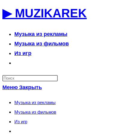
Перейти
▶ MUZIKAREK
к
содержимому
Музыка из рекламы
Музыка из фильмов
Из игр
Переключить
поиск
по
Меню
Закрыть
веб-
сайту
Музыка из рекламы
Музыка из фильмов
Из игр
Переключить