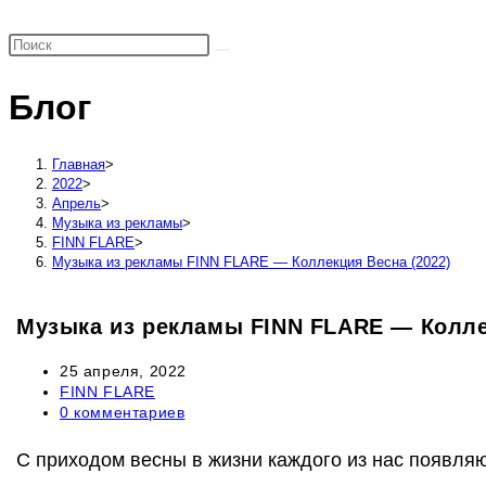
поиск
по
веб-
Блог
сайту
Главная
>
2022
>
Апрель
>
Музыка из рекламы
>
FINN FLARE
>
Музыка из рекламы FINN FLARE — Коллекция Весна (2022)
Музыка из рекламы FINN FLARE — Колле
Запись
25 апреля, 2022
опубликована:
Рубрика
FINN FLARE
записи:
Комментарии
0 комментариев
к
записи:
С приходом весны в жизни каждого из нас появляю