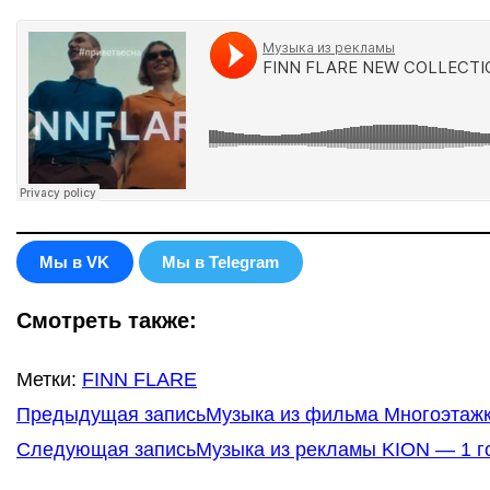
Мы в VK
Мы в Telegram
Смотреть также:
Метки
:
FINN FLARE
Еще
Предыдущая запись
Музыка из фильма Многоэтажк
статьи
Следующая запись
Музыка из рекламы KION — 1 го