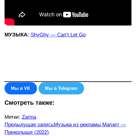
МУЗЫКА:
ShyGhy — Can’t Let Go
Мы в VK
Мы в Telegram
Смотреть также:
Метки
:
Zarina
Еще
Предыдущая запись
Музыка из рекламы Магнит —
Приколыши (2022)
статьи