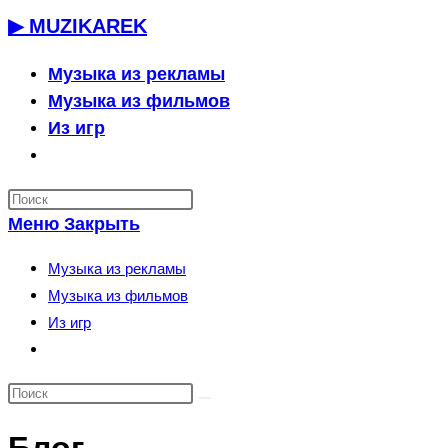
Перейти
▶ MUZIKAREK
к
содержимому
Музыка из рекламы
Музыка из фильмов
Из игр
Переключить
поиск
по
Меню
Закрыть
веб-
сайту
Музыка из рекламы
Музыка из фильмов
Из игр
Переключить
поиск
по
веб-