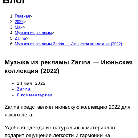
Блог
сайту
Главная
>
2022
>
Май
>
Музыка из рекламы
>
Zarina
>
Музыка из рекламы Zarina — Июньская коллекция (2022)
Музыка из рекламы Zarina — Июньская
коллекция (2022)
Запись
24 мая, 2022
опубликована:
Рубрика
Zarina
записи:
Комментарии
0 комментариев
к
записи:
Zarina представляет июньскую коллекцию 2022 для
яркого лета.
Удобная одежда из натуральных материалов
подарит ощущение легкости и гармонии на