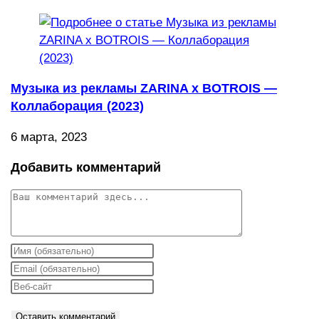
Музыка из рекламы ZARINA x BOTROIS —
Коллаборация (2023)
6 марта, 2023
Добавить комментарий
Комментарий
Введите
свое
Введите
имя
свой
Введите
или
email-
URL