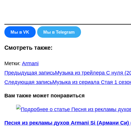
Мы в VK
Мы в Telegram
Смотреть также:
Метки
:
Armani
Еще
Предыдущая запись
Музыка из трейлера С нуля (2
статьи
Следующая запись
Музыка из сериала Стая 1 сезон
Вам также может понравиться
Песня из рекламы духов Armani Si (Армани Си) 