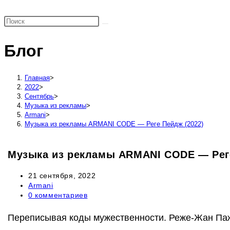
поиск
по
веб-
Блог
сайту
Главная
>
2022
>
Сентябрь
>
Музыка из рекламы
>
Armani
>
Музыка из рекламы ARMANI CODE — Реге Пейдж (2022)
Музыка из рекламы ARMANI CODE — Реге
Запись
21 сентября, 2022
опубликована:
Рубрика
Armani
записи:
Комментарии
0 комментариев
к
записи:
Переписывая коды мужественности. Реже-Жан Паж