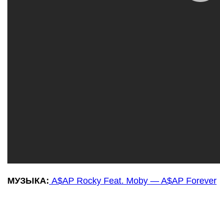
МУЗЫКА:
A$AP Rocky Feat. Moby — A$AP Forever