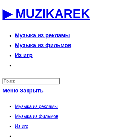
Перейти
▶ MUZIKAREK
к
содержимому
Музыка из рекламы
Музыка из фильмов
Из игр
Переключить
поиск
по
Меню
Закрыть
веб-
сайту
Музыка из рекламы
Музыка из фильмов
Из игр
Переключить