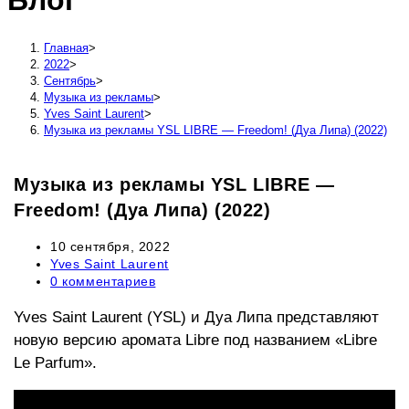
Блог
сайту
Главная
>
2022
>
Сентябрь
>
Музыка из рекламы
>
Yves Saint Laurent
>
Музыка из рекламы YSL LIBRE — Freedom! (Дуа Липа) (2022)
Музыка из рекламы YSL LIBRE —
Freedom! (Дуа Липа) (2022)
Запись
10 сентября, 2022
опубликована:
Рубрика
Yves Saint Laurent
записи:
Комментарии
0 комментариев
к
записи:
Yves Saint Laurent (YSL) и Дуа Липа представляют
новую версию аромата Libre под названием «Libre
Le Parfum».