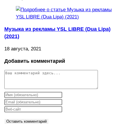
Музыка из рекламы YSL LIBRE (Dua Lipa)
(2021)
18 августа, 2021
Добавить комментарий
Комментарий
Введите
свое
Введите
имя
свой
Введите
или
email-
URL
имя
адрес,
вашего