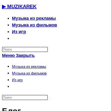
Перейти
▶ MUZIKAREK
к
содержимому
Музыка из рекламы
Музыка из фильмов
Из игр
Переключить
поиск
по
Меню
Закрыть
веб-
сайту
Музыка из рекламы
Музыка из фильмов
Из игр
Переключить
поиск
по
веб-