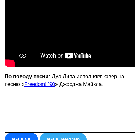
По поводу песни:
Дуа Липа исполняет кавер на
песню «
Freedom! ’90
» Джорджа Майкла.
Мы в VK
Мы в Telegram