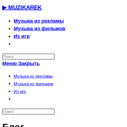
Перейти
▶ MUZIKAREK
к
содержимому
Музыка из рекламы
Музыка из фильмов
Из игр
Переключить
поиск
по
Меню
Закрыть
веб-
сайту
Музыка из рекламы
Музыка из фильмов
Из игр
Переключить
поиск
по
веб-