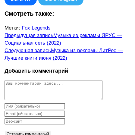
Смотреть также:
Метки
:
Fox Legends
Еще
Предыдущая запись
Музыка из рекламы ЯРУС —
Социальная сеть (2022)
статьи
Следующая запись
Музыка из рекламы ЛитРес —
Лучшие книги июня (2022)
Добавить комментарий
Комментарий
Введите
свое
Введите
имя
свой
Введите
или
email-
URL