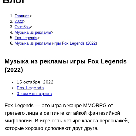
Блог
сайту
Главная
>
2022
>
Октябрь
>
Музыка из рекламы
>
Fox Legends
>
Музыка из рекламы игры Fox Legends (2022)
Музыка из рекламы игры Fox Legends
(2022)
Запись
15 октября, 2022
опубликована:
Рубрика
Fox Legends
записи:
Комментарии
0 комментариев
к
записи:
Fox Legends — это игра в жанре MMORPG от
третьего лица в сеттинге китайкой фэнтезийной
мифологии. В игре есть четыре класса персонажей,
которые хорошо дополняют друг друга.