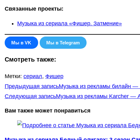
Связанные проекты:
Музыка из сериала «Фишер. Затмение»
Мы в VK
Мы в Telegram
Смотреть также:
Метки
:
сериал
,
Фишер
Еще
Предыдущая запись
Музыка из рекламы билайн — 
статьи
Следующая запись
Музыка из рекламы Karcher — 
Вам также может понравиться
Музыка из сериала Бедный олигарх: 3 сезон Са