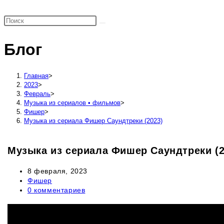
поиск
по
веб-
Блог
сайту
Главная
>
2023
>
Февраль
>
Музыка из сериалов • фильмов
>
Фишер
>
Музыка из сериала Фишер Саундтреки (2023)
Музыка из сериала Фишер Саундтреки (2
Запись
8 февраля, 2023
опубликована:
Рубрика
Фишер
записи:
Комментарии
0 комментариев
к
записи: