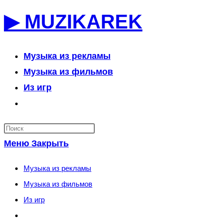
Перейти
▶ MUZIKAREK
к
содержимому
Музыка из рекламы
Музыка из фильмов
Из игр
Переключить
поиск
по
Меню
Закрыть
веб-
сайту
Музыка из рекламы
Музыка из фильмов
Из игр
Переключить