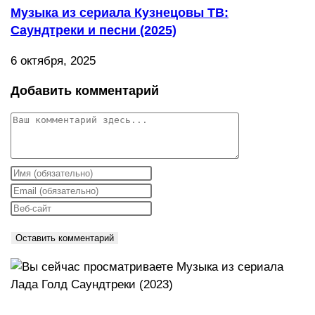
Музыка из сериала Кузнецовы ТВ:
Саундтреки и песни (2025)
6 октября, 2025
Добавить комментарий
Комментарий
Введите
свое
Введите
имя
свой
Введите
или
email-
URL
имя
адрес,
вашего
пользователя,
чтобы
веб-
чтобы
прокомментировать
сайта
прокомментировать
(необязательно)