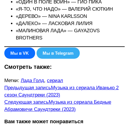
«ОДИН В ПОЛЕ ВОИН» — ГИО ПИКА
«Я-ТО, ЧТО НАДО» — ВАЛЕРИЙ СЮТКИН
«ДЕРЕВО» — NINA KARLSSON
«ДАЛЕКО» — ЛАСКОВАЯ ЛИЛИЯ
«МАЛИНОВАЯ ЛАДА» — GAYAZOVS
BROTHERS
Мы в VK
Мы в Telegram
Смотреть также:
Метки
:
Лада Голд
,
сериал
Еще
Предыдущая запись
Музыка из сериала Иванько 2
сезон Саундтреки (2023)
статьи
Следующая запись
Музыка из сериала Бедные
Абрамовичи Саундтреки (2023)
Вам также может понравиться