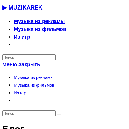
Перейти
▶ MUZIKAREK
к
содержимому
Музыка из рекламы
Музыка из фильмов
Из игр
Переключить
поиск
по
Меню
Закрыть
веб-
сайту
Музыка из рекламы
Музыка из фильмов
Из игр
Переключить
поиск
по
веб-