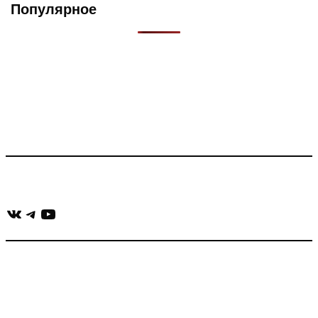
Популярное
Что такое Muzikarek?
Проект содержит информацию о музыке из рекламных
роликов, фильмов, сериалов и анонсов. Узнайте названия
треков, исполнителей и композиторов.
Присоединяйся:
ВКонтакте
Telegram
YouTube
muzikaizreklamy@gmail.com