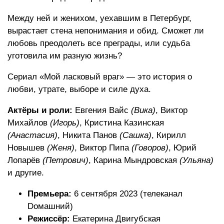
Между ней и женихом, уехавшим в Петербург,
вырастает стена непонимания и обид. Сможет ли
любовь преодолеть все преграды, или судьба
уготовила им разную жизнь?
Сериал «Мой ласковый враг» — это история о
любви, утрате, выборе и силе духа.
Актёры и роли:
Евгения Вайс
(Вика)
, Виктор
Михайлов
(Игорь)
, Кристина Казинская
(Анастасия)
, Никита Панов
(Сашка)
, Кирилл
Новышев
(Женя)
, Виктор Пипа
(Говоров)
, Юрий
Лопарёв
(Петрович)
, Карина Мындровская
(Ульяна)
и другие.
Премьера:
6 сентября 2023 (телеканал
Dомашний)
Режиссёр:
Екатерина Двигубская