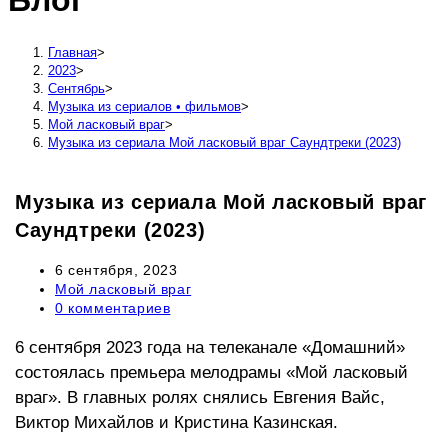
Блог
сайту
Главная
>
2023
>
Сентябрь
>
Музыка из сериалов • фильмов
>
Мой ласковый враг
>
Музыка из сериала Мой ласковый враг Саундтреки (2023)
Музыка из сериала Мой ласковый враг
Саундтреки (2023)
Запись
6 сентября, 2023
опубликована:
Рубрика
Мой ласковый враг
записи:
Комментарии
0 комментариев
к
записи:
6 сентября 2023 года на телеканале «Домашний»
состоялась премьера мелодрамы «Мой ласковый
враг». В главных ролях снялись Евгения Вайс,
Виктор Михайлов и Кристина Казинская.