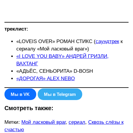
треклист:
«LOVEIS OVER» РОМАН СТИКС (
саундтрек
к
сериалу «Мой ласковый враг»)
«I LOVE YOU BABY» АНДРЕЙ ГРИЗЛИ,
ВАХТАНГ
«АДЬЁС, СЕНЬОРИТА» D-BOSH
«ДОРОГАЯ» ALEX NEBO
Мы в VK
Мы в Telegram
Смотреть также:
Метки
:
Мой ласковый враг
,
сериал
,
Сквозь слёзы к
счастью