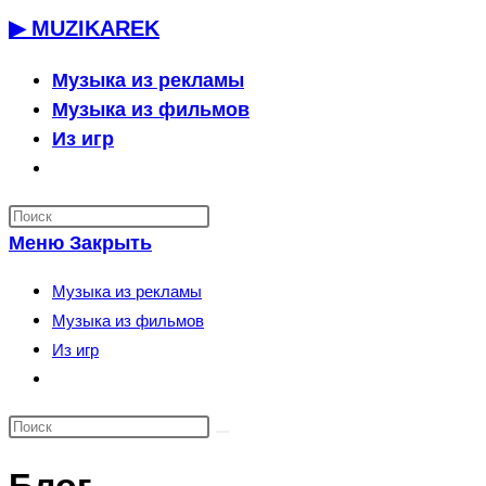
Перейти
▶ MUZIKAREK
к
содержимому
Музыка из рекламы
Музыка из фильмов
Из игр
Переключить
поиск
по
Меню
Закрыть
веб-
сайту
Музыка из рекламы
Музыка из фильмов
Из игр
Переключить
поиск
по
веб-