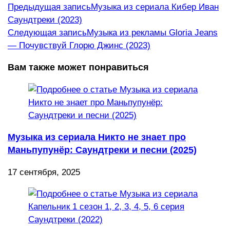
Еще
Предыдущая запись
Музыка из сериала Кибер Иван
Саундтреки (2023)
статьи
Следующая запись
Музыка из рекламы Gloria Jeans
— Почувствуй Глорю Джинс (2023)
Вам также может понравиться
Музыка из сериала Никто не знает про
Маньпупунёр: Саундтреки и песни (2025)
17 сентября, 2025