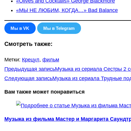
«Olives and Cocktails» George Blackmore
«МЫ НЕ ЛЮБИМ, КОГДА…» Bad Balance
Мы в VK
Мы в Telegram
Смотреть также:
Метки
:
Крецул
,
фильм
Еще
Предыдущая запись
Музыка из сериала Сестры 2 с
статьи
Следующая запись
Музыка из сериала Трудные под
Вам также может понравиться
Музыка из фильма Мастер и Маргарита Саундтр