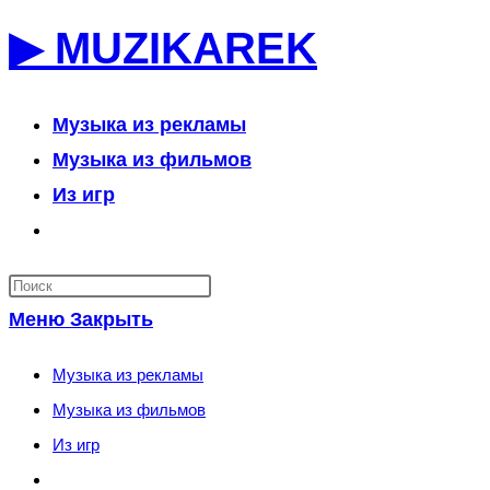
Перейти
▶ MUZIKAREK
к
содержимому
Музыка из рекламы
Музыка из фильмов
Из игр
Переключить
поиск
по
Меню
Закрыть
веб-
сайту
Музыка из рекламы
Музыка из фильмов
Из игр
Переключить