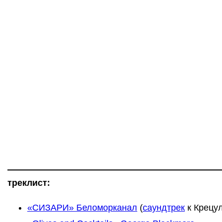
треклист:
«СИЗАРИ» Беломорканал
(
саундтрек
к Крецул