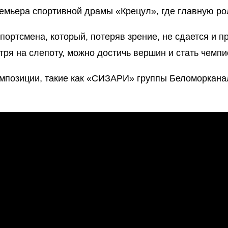
ремьера спортивной драмы «Крецул», где главную ро
портсмена, который, потеряв зрение, не сдается и 
тря на слепоту, можно достичь вершин и стать чемп
омпозиции, такие как «СИЗАРИ» группы Беломоркан