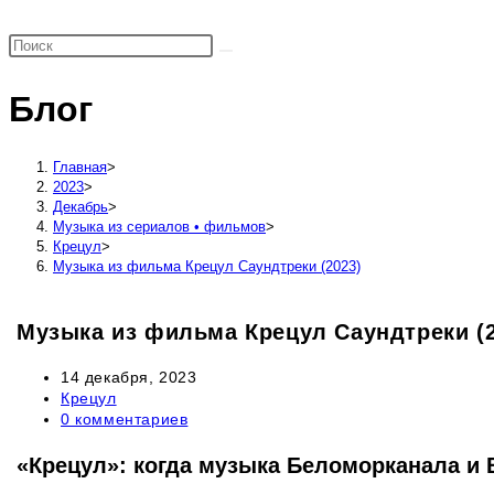
поиск
по
веб-
Блог
сайту
Главная
>
2023
>
Декабрь
>
Музыка из сериалов • фильмов
>
Крецул
>
Музыка из фильма Крецул Саундтреки (2023)
Музыка из фильма Крецул Саундтреки (2
Запись
14 декабря, 2023
опубликована:
Рубрика
Крецул
записи:
Комментарии
0 комментариев
к
записи:
«Крецул»: когда музыка Беломорканала и 